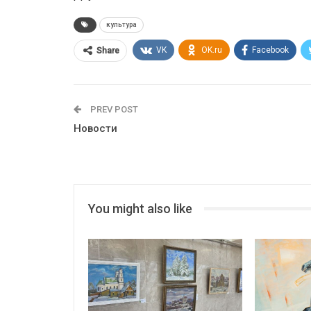
культура
VK
OK.ru
Facebook
Share
PREV POST
Новости
You might also like