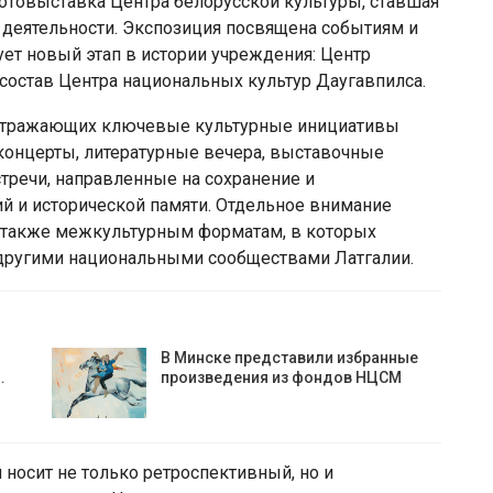
отовыставка Центра белорусской культуры, ставшая
 деятельности. Экспозиция посвящена событиям и
ет новый этап в истории учреждения: Центр
состав Центра национальных культур Даугавпилса.
 отражающих ключевые культурные инициативы
концерты, литературные вечера, выставочные
тречи, направленные на сохранение и
й и исторической памяти. Отдельное внимание
а также межкультурным форматам, в которых
 другими национальными сообществами Латгалии.
В Минске представили избранные
…
произведения из фондов НЦСМ
 носит не только ретроспективный, но и