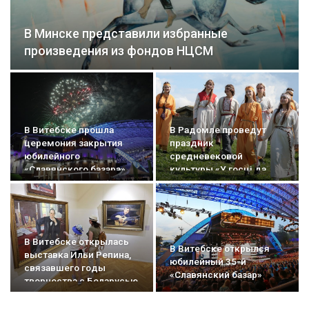
В Минске представили избранные
произведения из фондов НЦСМ
В Витебске прошла
В Радомле проведут
церемония закрытия
праздник
юбилейного
средневековой
«Славянского базара»
культуры «У госці да
радзімічаў»
В Витебске открылась
В Витебске открылся
выставка Ильи Репина,
юбилейный 35-й
связавшего годы
«Славянский базар»
творчества с Беларусью