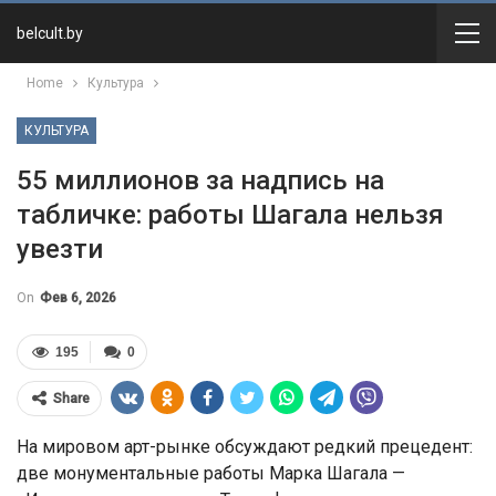
belcult.by
Home
Культура
КУЛЬТУРА
55 миллионов за надпись на
табличке: работы Шагала нельзя
увезти
On
Фев 6, 2026
195
0
Share
На мировом арт-рынке обсуждают редкий прецедент:
две монументальные работы
Марка Шагала
—