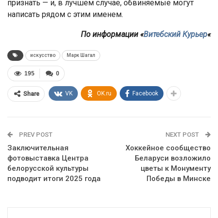
признать — и, в лучшем случае, обвиняемые могут
написать рядом с этим именем.
По информации «
Витебский Курьер
«
искусство
Марк Шагал
195
0
VK
OK.ru
Facebook
Share
PREV POST
NEXT POST
Заключительная
Хоккейное сообщество
фотовыставка Центра
Беларуси возложило
белорусской культуры
цветы к Монументу
подводит итоги 2025 года
Победы в Минске