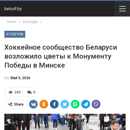
belcult.by
Home
Культура
КУЛЬТУРА
Хоккейное сообщество Беларуси
возложило цветы к Монументу
Победы в Минске
On
Май 9, 2026
193
0
Share