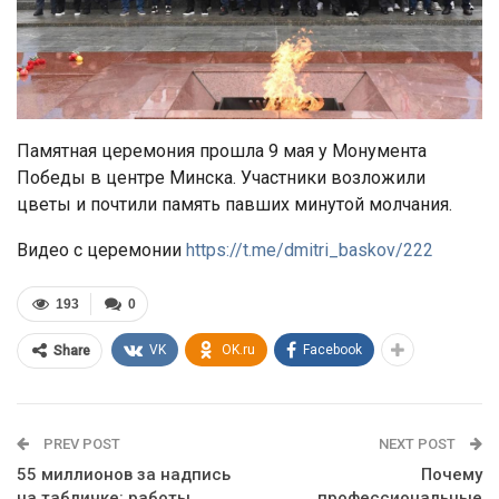
Памятная церемония прошла 9 мая у Монумента
Победы в центре Минска. Участники возложили
цветы и почтили память павших минутой молчания.
Видео с церемонии
https://t.me/dmitri_baskov/222
193
0
VK
OK.ru
Facebook
Share
PREV POST
NEXT POST
55 миллионов за надпись
Почему
на табличке: работы
профессиональные