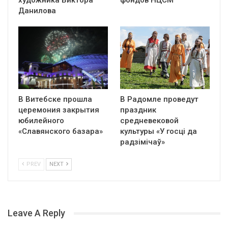
художника Виктора
фондов НЦСМ
Данилова
В Витебске прошла
В Радомле проведут
церемония закрытия
праздник
юбилейного
средневековой
«Славянского базара»
культуры «У госці да
радзімічаў»
PREV
NEXT
Leave A Reply