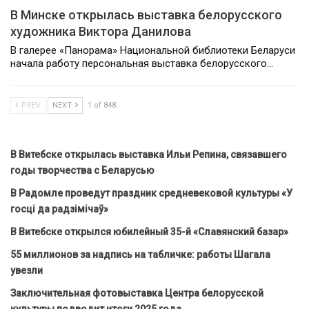
В Минске открылась выставка белорусского
художника Виктора Данилова
В галерее «Панорама» Национальной библиотеки Беларуси
начала работу персональная выставка белорусского…
PREV
NEXT
1 of 848
В Витебске открылась выставка Ильи Репина, связавшего
годы творчества с Беларусью
В Радомле проведут праздник средневековой культуры «У
госці да радзімічаў»
В Витебске открылся юбилейный 35-й «Славянский базар»
55 миллионов за надпись на табличке: работы Шагала
увезли
Заключительная фотовыставка Центра белорусской
культуры подводит итоги 2025 года