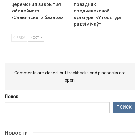
церемония закрытия
праздник
юбилейного
средневековой
«Славянского базара»
культуры «У госці да
радзімічаў»
PREV
NEXT
Comments are closed, but
trackbacks
and pingbacks are
open.
Поиск
ПОИСК
Новости