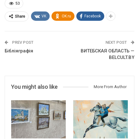
53
VK
OK.ru
Facebook
Share
PREV POST
NEXT POST
Бібліяграфія
ВИТЕБСКАЯ ОБЛАСТЬ —
BELCULT.BY
You might also like
More From Author