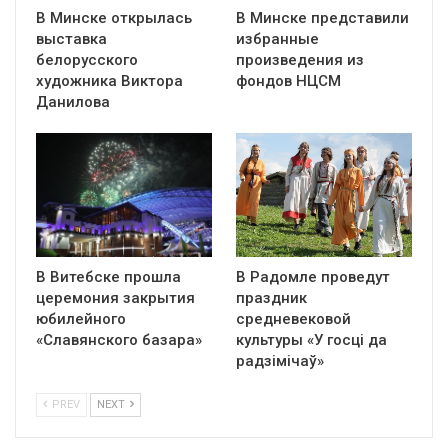
В Минске открылась
В Минске представили
выставка
избранные
белорусского
произведения из
художника Виктора
фондов НЦСМ
Данилова
В Витебске прошла
В Радомле проведут
церемония закрытия
праздник
юбилейного
средневековой
«Славянского базара»
культуры «У госці да
радзімічаў»
PREV
NEXT