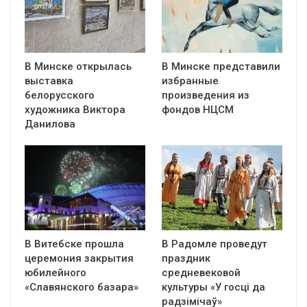
В Минске открылась
В Минске представили
выставка
избранные
белорусского
произведения из
художника Виктора
фондов НЦСМ
Данилова
В Витебске прошла
В Радомле проведут
церемония закрытия
праздник
юбилейного
средневековой
«Славянского базара»
культуры «У госці да
радзімічаў»