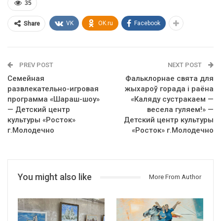
35
VK
OK.ru
Facebook
Share
PREV POST
NEXT POST
Семейная
Фальклорнае свята для
развлекательно-игровая
жыхароў горада і раёна
программа «Шараш-шоу»
«Каляду сустракаем —
— Детский центр
весела гуляем!» —
культуры «Росток»
Детский центр культуры
г.Молодечно
«Росток» г.Молодечно
You might also like
More From Author