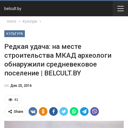
belcult.by
Home
Культура
КУЛЬТУРА
Редкая удача: на месте
строительства МКАД археологи
обнаружили средневековое
поселение | BELCULT.BY
On
Дек 25, 2016
41
Share