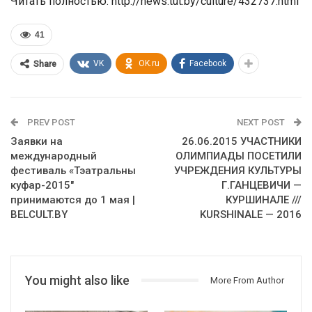
Читать полностью: http://news.tut.by/culture/432737.html
41
VK
OK.ru
Facebook
Share
PREV POST
NEXT POST
Заявки на
26.06.2015 УЧАСТНИКИ
международный
ОЛИМПИАДЫ ПОСЕТИЛИ
фестиваль «Тэатральны
УЧРЕЖДЕНИЯ КУЛЬТУРЫ
куфар-2015″
Г.ГАНЦЕВИЧИ —
принимаются до 1 мая |
КУРШИНАЛЕ ///
BELCULT.BY
KURSHINALE — 2016
You might also like
More From Author