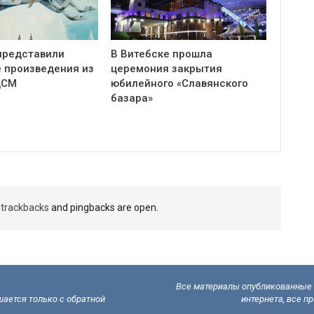
представили
В Витебске прошла
 произведения из
церемония закрытия
ЦСМ
юбилейного «Славянского
базара»
t
trackbacks
and pingbacks are open.
Все материалы опубликованные н
ается только с обратной
интернета, все п