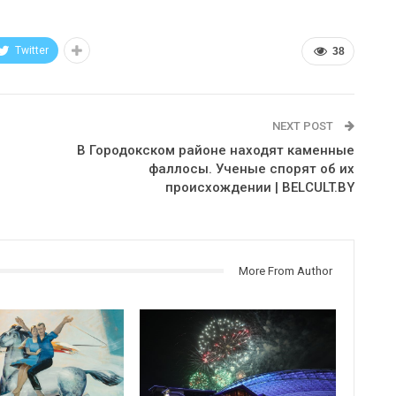
Twitter
38
NEXT POST
В Городокском районе находят каменные
фаллосы. Ученые спорят об их
происхождении | BELCULT.BY
More From Author