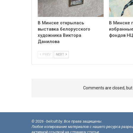
В Минске открылась
В Минске 
выставка белорусского
избранные
художника Виктора
фондов Н
Данилова
PREV
NEXT
Comments are closed, bu
© 2026 - belcult.by. Все права защищены.
Любое копирование материалов с нашего ресурса разреш
активной ссылкой на страницу статьи.