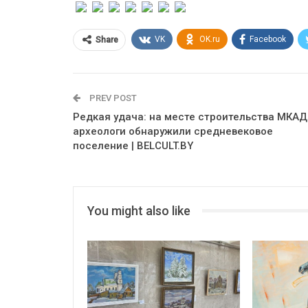
VK
OK.ru
Facebook
Share
PREV POST
Редкая удача: на месте строительства МКАД
археологи обнаружили средневековое
поселение | BELCULT.BY
You might also like