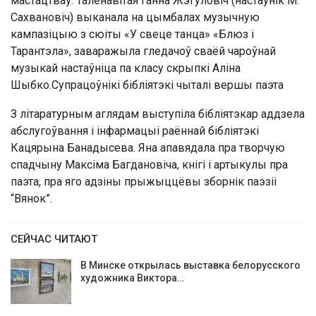
мастацтваў. Таленавітая Ганна Жэгуловіч (настаўнік М.
Сахвановіч) выканала на цымбалах музычную
кампазіцыю з сюіты «У свеце танца» «Блюз і
Тарантэла», заваражыла гледачоў сваёй чароўнай
музыкай настаўніца па класу скрыпкі Аліна
Шыбко.Супрацоўнікі бібліятэкі чыталі вершы паэта
З літаратурным аглядам выступіла бібліятэкар аддзела
абслугоўвання і інфармацыі раённай бібліятэкі
Кацярына Банадысева. Яна апавядала пра творчую
спадчыну Максіма Багдановіча, кнігі і артыкулы пра
паэта, пра яго адзіны прыжыццёвы зборнік паэзіі
“Вянок”.
СЕЙЧАС ЧИТАЮТ
В Минске открылась выставка белорусского
художника Виктора…