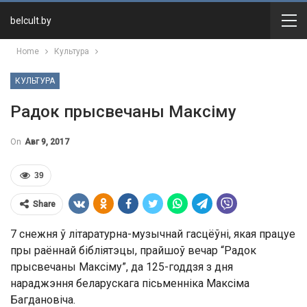
belcult.by
Home
Культура
КУЛЬТУРА
Радок прысвечаны Максіму
On
Авг 9, 2017
39
Share
7 снежня ў літаратурна-музычнай гасцёўні, якая працуе
пры раённай бібліятэцы, прайшоў вечар “Радок
прысвечаны Максіму”, да 125-годдзя з дня
нараджэння беларускага пісьменніка Максіма
Багдановіча.