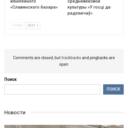
юбилейного
средневековой
«Славянского базара»
культуры «У госці да
радзімічаў»
PREV
NEXT
Comments are closed, but
trackbacks
and pingbacks are
open.
Поиск
ПОИСК
Новости