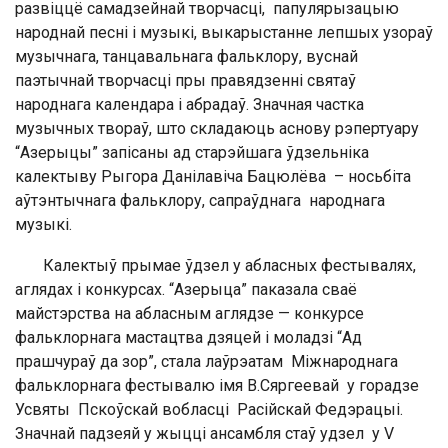
развіццё самадзейнай творчасці, папулярызацыю
народнай песні і музыкі, выкарыстанне лепшых узораў
музычнага, танцавальнага фальклору, вуснай
паэтычнай творчасці пры правядзенні святаў
народнага календара і абрадаў. Значная частка
музычных твораў, што складаюць аснову рэпертуару
“Азерыцы” запісаны ад старэйшага ўдзельніка
калектыву Рыгора Данілавіча Бацюлёва – носьбіта
аўтэнтычнага фальклору, сапраўднага народнага
музыкі.
Калектыў прымае ўдзел у абласных фестывалях,
аглядах і конкурсах. “Азерыца” паказала сваё
майстэрства на абласным аглядзе — конкурсе
фальклорнага мастацтва дзяцей і моладзі “Ад
прашчураў да зор”, стала лаўрэатам Міжнароднага
фальклорнага фестывалю імя В.Сяргеевай у горадзе
Усвяты Пскоўскай вобласці Расійскай Федэрацыі.
Значнай падзеяй у жыцці ансамбля стаў удзел у V