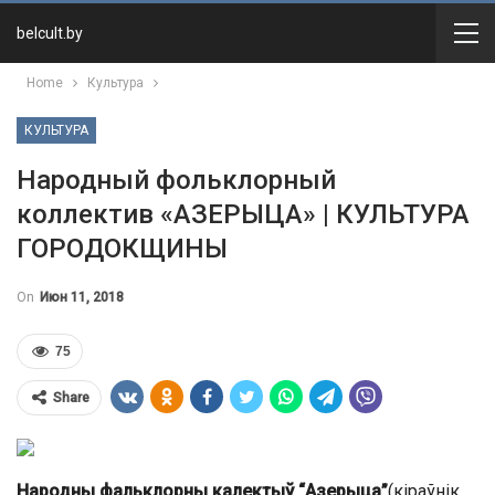
belcult.by
Home
Культура
КУЛЬТУРА
Народный фольклорный
коллектив «АЗЕРЫЦА» | КУЛЬТУРА
ГОРОДОКЩИНЫ
On
Июн 11, 2018
75
Share
Народны фальклорны калектыў “Азерыца”
(кіраўнік