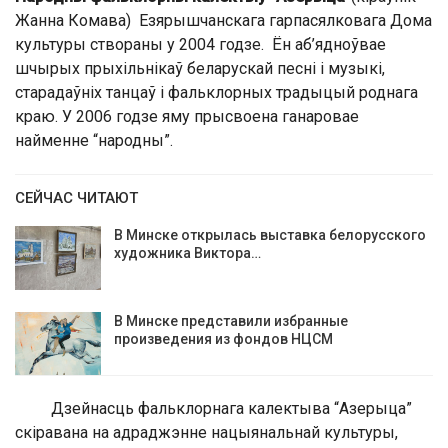
Жанна Комава) Езярышчанскага гарпасялковага Дома
культуры створаны у 2004 годзе. Ён аб’ядноўвае
шчырых прыхільнікаў беларускай песні і музыкі,
старадаўніх танцаў і фальклорных традыцый роднага
краю. У 2006 годзе яму прысвоена ганаровае
найменне “народны”.
СЕЙЧАС ЧИТАЮТ
В Минске открылась выставка белорусского
художника Виктора…
В Минске представили избранные
произведения из фондов НЦСМ
Дзейнасць фальклорнага калектыва “Азерыца”
скіравана на адраджэнне нацыянальнай культуры,