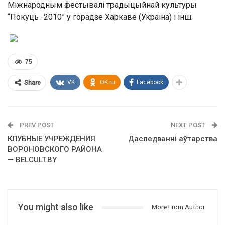
Міжнародным фестывалі традыцыйнай культуры
“Покуць -2010” у горадзе Харкаве (Украіна) і інш.
75
VK
OK.ru
Facebook
Share
PREV POST
NEXT POST
КЛУБНЫЕ УЧРЕЖДЕНИЯ
Даследванні аўтарства
ВОРОНОВСКОГО РАЙОНА
— BELCULT.BY
You might also like
More From Author