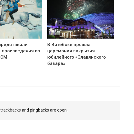
представили
В Витебске прошла
 произведения из
церемония закрытия
ЦСМ
юбилейного «Славянского
базара»
t
trackbacks
and pingbacks are open.