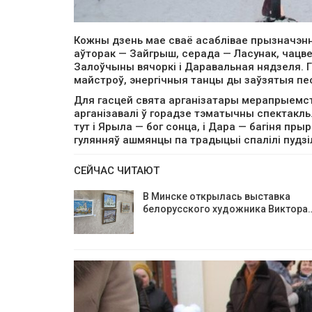
Кожны дзень мае сваё асаблівае прызначэнне
аўторак — Зайгрыш, серада — Ласунак, чацве
Залоўчыны вячоркі і Даравальная нядзеля.
майстроў, энергічныя танцы ды заўзятыя песн
Для гасцей свята арганізатары мерапрыемст
арганізавалі ў горадзе тэматычны спектакль
тут і Ярыла — бог сонца, і Дара — багіня пры
гулянняў ашмянцы па традыцыі спалілі пудз
СЕЙЧАС ЧИТАЮТ
В Минске открылась выставка
белорусского художника Виктора