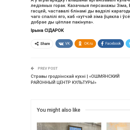
ледзяных горак. Казачныя персанажы Зіма, В
гасцей, частавалі блінамі ды вадзілі караго
чаго спалілі яго, каб «хутчэй зіма ўцякла і ў
добрае ды цёплае пакінула».
Ірына СІДАРОК
VK
OK.ru
Facebook
Share
PREV POST
Стравы гродзінскай кухні | «ОШМЯНСКИЙ
РАЙОННЫЙ ЦЕНТР КУЛЬТУРЫ»
You might also like