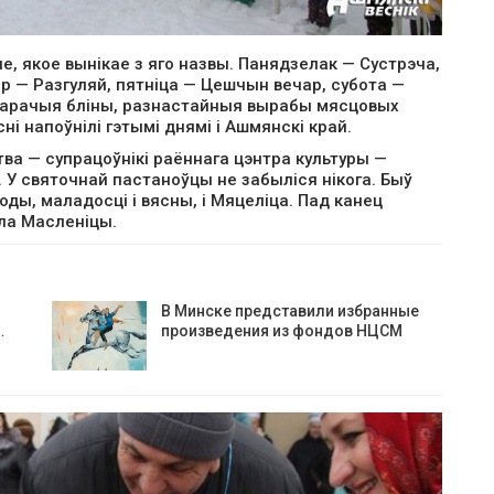
, якое вынікае з яго назвы. Панядзелак — Сустрэча,
р — Разгуляй, пятніца — Цешчын вечар, субота —
 Гарачыя бліны, разнастайныя вырабы мясцовых
і напоўнілі гэтымі днямі і Ашмянскі край.
ва — супрацоўнікі раённага цэнтра культуры —
. У святочнай пастаноўцы не забыліся нікога. Быў
роды, маладосці і вясны, і Мяцеліца. Пад канец
іла Масленіцы.
В Минске представили избранные
…
произведения из фондов НЦСМ