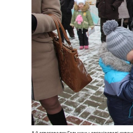
А ў аграгарадку Гальшаны арганізавалі кулач