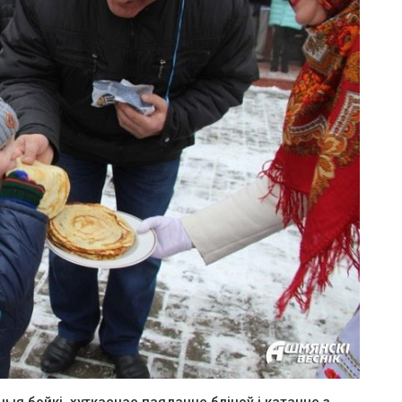
ныя бойкі, хуткаснае паяданне бліноў і катанне з