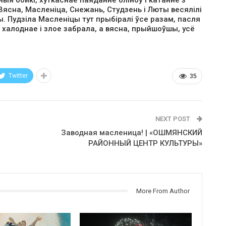
ясна, Масленіца, Снежань, Студзень і Люты весялілі
ды. Пудзіла Масленіцы тут прыбіралі ўсе разам, пасля
сё халоднае і злое забрала, а вясна, прыйшоўшы, усё
Twitter
35
NEXT POST
Заводная масленица! | «ОШМЯНСКИЙ
РАЙОННЫЙ ЦЕНТР КУЛЬТУРЫ»
More From Author