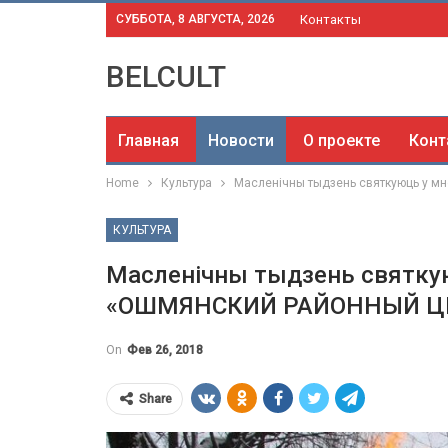
СУББОТА, 8 АВГУСТА, 2026
Контакты
BELCULT
Главная
Новости
О проекте
Конт
Home
Культура
Масленічны тыдзень святкуюць у м
КУЛЬТУРА
Масленічны тыдзень святкуюц
«ОШМЯНСКИЙ РАЙОННЫЙ Ц
On
Фев 26, 2018
Share