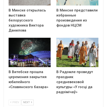
В Минске открылась
В Минске представили
выставка
избранные
белорусского
произведения из
художника Виктора
фондов НЦСМ
Данилова
В Витебске прошла
В Радомле проведут
церемония закрытия
праздник
юбилейного
средневековой
«Славянского базара»
культуры «У госці да
радзімічаў»
PREV
NEXT