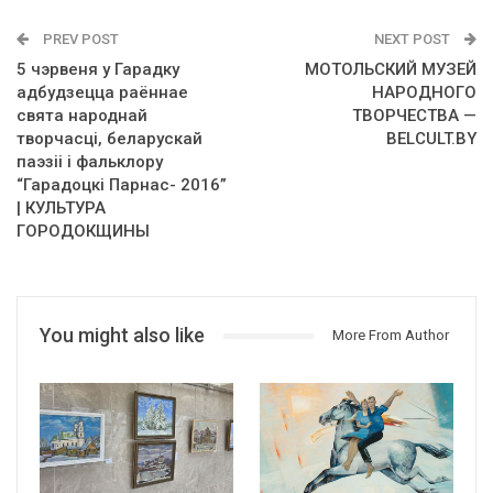
PREV POST
NEXT POST
5 чэрвеня у Гарадку
МОТОЛЬСКИЙ МУЗЕЙ
адбудзецца раённае
НАРОДНОГО
свята народнай
ТВОРЧЕСТВА —
творчасці, беларускай
BELCULT.BY
паэзіі і фальклору
“Гарадоцкі Парнас- 2016”
| КУЛЬТУРА
ГОРОДОКЩИНЫ
You might also like
More From Author