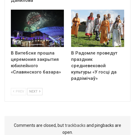
Данилова
В Витебске прошла
В Радомле проведут
церемония закрытия
праздник
юбилейного
средневековой
«Славянского базара»
культуры «У госці да
радзімічаў»
PREV
NEXT
Comments are closed, but
trackbacks
and pingbacks are
open.