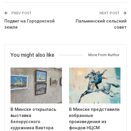
PREV POST
NEXT POST
Подвиг на Городокской
Пальминский сельский
земле
совет
You might also like
More From Author
В Минске открылась
В Минске представили
выставка
избранные
белорусского
произведения из
художника Виктора
фондов НЦСМ