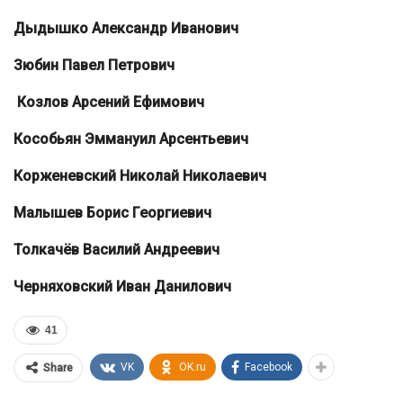
Дыдышко Александр Иванович
Зюбин Павел Петрович
Козлов Арсений Ефимович
Кособьян Эммануил Арсентьевич
Корженевский Николай Николаевич
Малышев Борис Георгиевич
Толкачёв Василий Андреевич
Черняховский Иван Дани
лович
41
VK
OK.ru
Facebook
Share