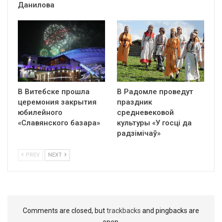
Данилова
В Витебске прошла
В Радомле проведут
церемония закрытия
праздник
юбилейного
средневековой
«Славянского базара»
культуры «У госці да
радзімічаў»
PREV
NEXT
Comments are closed, but
trackbacks
and pingbacks are
open.