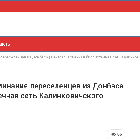
акты
переселенцев из Донбаса | Централизованная библиотечная сеть Калинков
минания переселенцев из Донбаса
ечная сеть Калинковичского
66