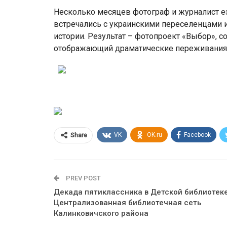
Несколько месяцев фотограф и журналист е
встречались с украинскими переселенцами и
истории. Результат – фотопроект «Выбор», с
отображающий драматические переживания б
VK
OK.ru
Facebook
Share
PREV POST
Декада пятиклассника в Детской библиотеке
Централизованная библиотечная сеть
Калинковичского района