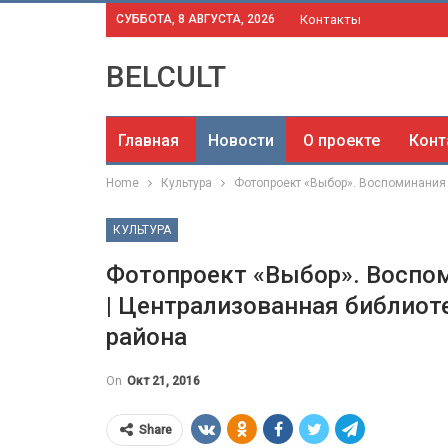
СУББОТА, 8 АВГУСТА, 2026
Контакты
BELCULT
Главная
Новости
О проекте
Конт
Home
Культура
Фотопроект «Выбор». Воспоминания 
КУЛЬТУРА
Фотопроект «Выбор». Воспо
| Централизованная библиот
района
On
Окт 21, 2016
Share