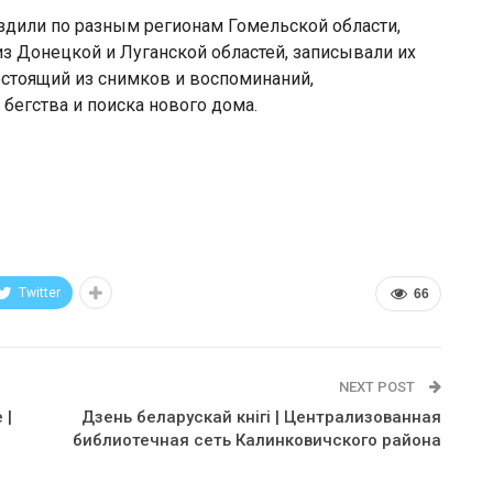
здили по разным регионам Гомельской области,
з Донецкой и Луганской областей, записывали их
остоящий из снимков и воспоминаний,
егства и поиска нового дома.
Twitter
66
NEXT POST
 |
Дзень беларускай кнігі | Централизованная
библиотечная сеть Калинковичского района