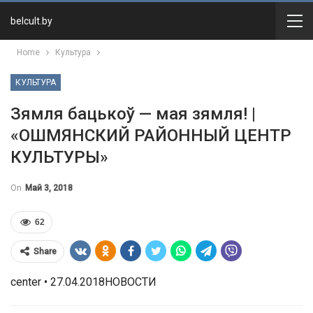
belcult.by
Home
Культура
КУЛЬТУРА
Зямля бацькоў — мая зямля! |
«ОШМЯНСКИЙ РАЙОННЫЙ ЦЕНТР
КУЛЬТУРЫ»
On
Май 3, 2018
62
Share
center • 27.04.2018НОВОСТИ