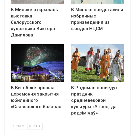
В Минске открылась
В Минске представили
выставка
избранные
белорусского
произведения из
художника Виктора
фондов НЦСМ
Данилова
В Витебске прошла
В Радомле проведут
церемония закрытия
праздник
юбилейного
средневековой
«Славянского базара»
культуры «У госці да
радзімічаў»
PREV
NEXT