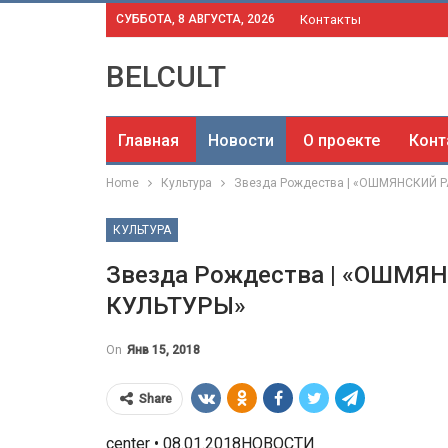
СУББОТА, 8 АВГУСТА, 2026
Контакты
BELCULT
Главная
Новости
О проекте
Конт
Home
Культура
Звезда Рождества | «ОШМЯНСКИЙ 
КУЛЬТУРА
Звезда Рождества | «ОШМ
КУЛЬТУРЫ»
On
Янв 15, 2018
Share
center • 08.01.2018НОВОСТИ