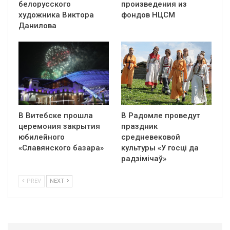
белорусского
произведения из
художника Виктора
фондов НЦСМ
Данилова
В Витебске прошла
В Радомле проведут
церемония закрытия
праздник
юбилейного
средневековой
«Славянского базара»
культуры «У госці да
радзімічаў»
PREV
NEXT