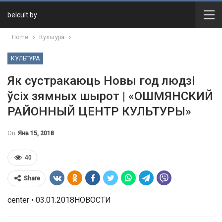
belcult.by
Home
Культура
КУЛЬТУРА
Як сустракаюць Новы год людзі
ўсіх зямных шырот | «ОШМЯНСКИЙ
РАЙОННЫЙ ЦЕНТР КУЛЬТУРЫ»
On
Янв 15, 2018
40
Share
center • 03.01.2018НОВОСТИ