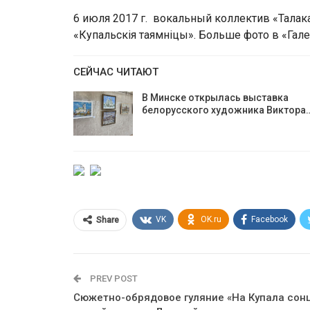
6 июля 2017 г. вокальный коллектив «Талак
«Купальскія таямніцы». Больше фото в «Гал
СЕЙЧАС ЧИТАЮТ
В Минске открылась выставка
белорусского художника Виктора
VK
OK.ru
Facebook
Share
PREV POST
Сюжетно-обрядовое гуляние «На Купала сон