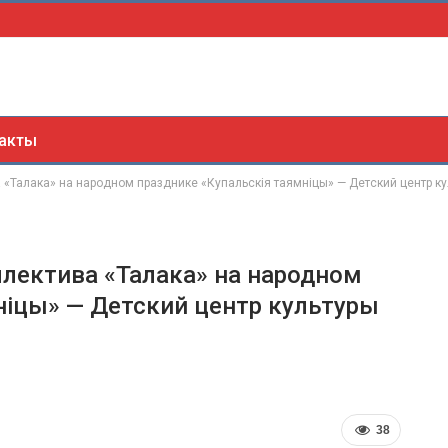
акты
 «Талака» на народном празднике «Купальскія таямніцы» — Детский центр ку
лектива «Талака» на народном
ніцы» — Детский центр культуры
38