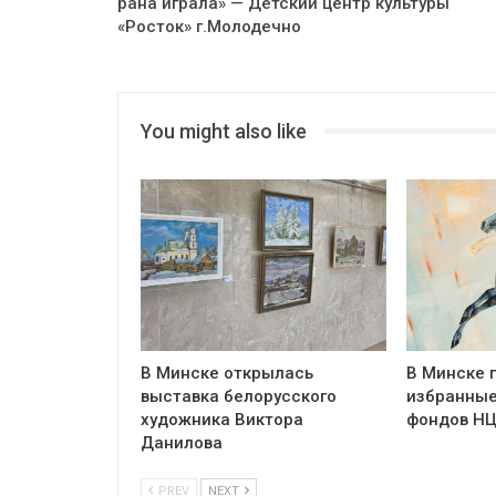
рана йграла» — Детский центр культуры
«Росток» г.Молодечно
You might also like
В Минске открылась
В Минске 
выставка белорусского
избранные
художника Виктора
фондов Н
Данилова
PREV
NEXT