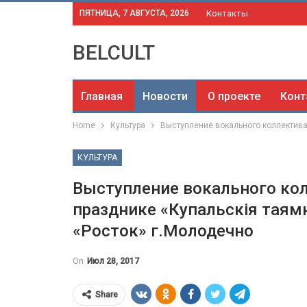
ПЯТНИЦА, 7 АВГУСТА, 2026
Контакты
BELCULT
Главная
Новости
О проекте
Конт
Home
Культура
Выступление вокального коллектива
КУЛЬТУРА
Выступление вокального кол
празднике «Купальскія таям
«Росток» г.Молодечно
On
Июл 28, 2017
Share