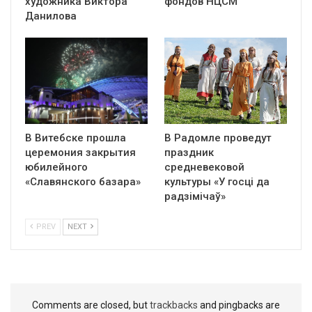
художника Виктора
фондов НЦСМ
Данилова
В Витебске прошла
В Радомле проведут
церемония закрытия
праздник
юбилейного
средневековой
«Славянского базара»
культуры «У госці да
радзімічаў»
PREV
NEXT
Comments are closed, but
trackbacks
and pingbacks are