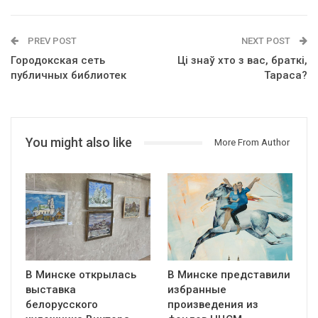
PREV POST
NEXT POST
Городокская сеть
Ці знаў хто з вас, браткі,
публичных библиотек
Тараса?
You might also like
More From Author
В Минске открылась
В Минске представили
выставка
избранные
белорусского
произведения из