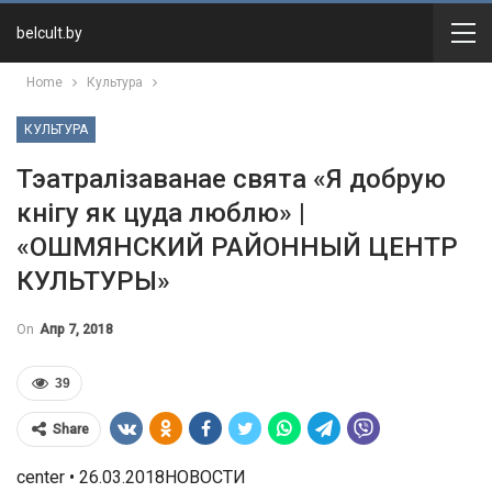
belcult.by
Home
Культура
КУЛЬТУРА
Тэатралізаванае свята «Я добрую
кнігу як цуда люблю» |
«ОШМЯНСКИЙ РАЙОННЫЙ ЦЕНТР
КУЛЬТУРЫ»
On
Апр 7, 2018
39
Share
center • 26.03.2018НОВОСТИ