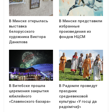
В Минске открылась
В Минске представили
выставка
избранные
белорусского
произведения из
художника Виктора
фондов НЦСМ
Данилова
В Витебске прошла
В Радомле проведут
церемония закрытия
праздник
юбилейного
средневековой
«Славянского базара»
культуры «У госці да
радзімічаў»