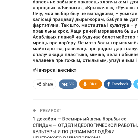
dance» не забывае паказаць хлопчыкам і дз
народных: «Лявоніха», «Крыжачок», «Ручнікі» і
Лічу, мой выбар быў не выпадковы, – усміхае
калісьці працаваў дырыжорам, бабуля выдатн
фартэп’яна. Так што, мастацтва і культура – у
правільны крок. Хаця раней меркавала быць 
Асаблівых планаў на будучае балетмайстар па
мроіць пра кар’еру. Яе мэта больш прызямлё
майстэрства, развіваць прыродны дар і наву
спалучаюцца пластыка, міміка, цела набывае
чалавека прыгожым, стыльным, упэўненым і
«Чачэрскі веснік»
VK
OK.ru
Facebook
Share
PREV POST
1 декабря — Всемирный день борьбы со
СПИДом — ОТДЕЛ ИДЕОЛОГИЧЕСКОЙ РАБОТЫ,
КУЛЬТУРЫ И ПО ДЕЛАМ МОЛОДЁЖИ