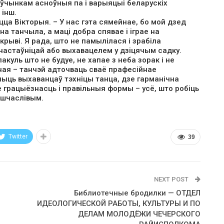
яўчынкам асноўныя па і варыяцыі беларускіх
 інш.
цца Вікторыя. – У нас гэта сямейнае, бо мой дзед
а танчыла, а маці добра спявае і іграе на
 крыві. Я рада, што не памылілася і зрабіла
настаўніцай або выхавацелем у дзіцячым садку.
куль што не будуе, не хапае з неба зорак і не
ная – танчэй адточваць сваё прафесійнае
чыць выхаванцаў тэхніцы танца, дзе гарманічна
 грацыёзнасць і правільныя формы – усё, што робіць
 шчаслівым.
Twitter
39
NEXT POST
Библиотечные бродилки — ОТДЕЛ
ИДЕОЛОГИЧЕСКОЙ РАБОТЫ, КУЛЬТУРЫ И ПО
ДЕЛАМ МОЛОДЁЖИ ЧЕЧЕРСКОГО