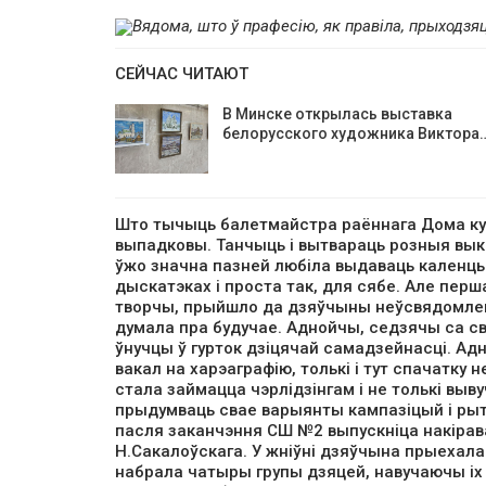
Вядома, што ў прафесію, як правіла, прыходзяц
СЕЙЧАС ЧИТАЮТ
В Минске открылась выставка
белорусского художника Виктора
Што тычыць балетмайстра раённага Дома куль
выпадковы. Танчыць і вытвараць розныя выкр
ўжо значна пазней любіла выдаваць каленцы
дыскатэках і проста так, для сябе. Але пер
творчы, прыйшло да дзяўчыны неўсвядомлена
думала пра будучае. Аднойчы, седзячы са с
ўнучцы ў гурток дзіцячай самадзейнасці. Ад
вакал на харэаграфію, толькі і тут спачатку 
стала займацца чэрлідзінгам і не толькі выву
прыдумваць свае варыянты кампазіцый і рытмі
пасля заканчэння СШ №2 выпускніца накірав
Н.Сакалоўскага. У жніўні дзяўчына прыехала
набрала чатыры групы дзяцей, навучаючы іх 