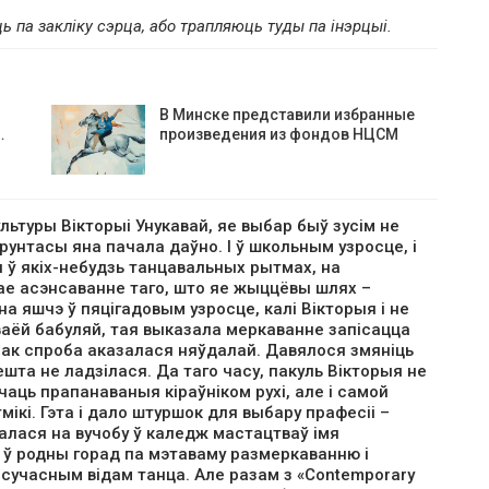
ь па закліку сэрца, або трапляюць туды па інэрцыі.
В Минске представили избранные
…
произведения из фондов НЦСМ
туры Вікторыі Унукавай, яе выбар быў зусім не
унтасы яна пачала даўно. І ў школьным узросце, і
 ў якіх-небудзь танцавальных рытмах, на
шае асэнсаванне таго, што яе жыццёвы шлях –
 яшчэ ў пяцігадовым узросце, калі Вікторыя і не
ваёй бабуляй, тая выказала меркаванне запісацца
нак спроба аказалася няўдалай. Давялося змяніць
нешта не ладзілася. Да таго часу, пакуль Вікторыя не
чаць прапанаваныя кіраўніком рухі, але і самой
кі. Гэта і дало штуршок для выбару прафесіі –
алася на вучобу ў каледж мастацтваў імя
 ў родны горад па мэтаваму размеркаванню і
сучасным відам танца. Але разам з «Contemporary