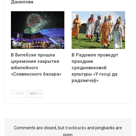
Данилова
В Витебске прошла
В Радомле проведут
церемония закрытия
праздник
юбилейного
средневековой
«Славянского базара»
культуры «У госці да
радзімічаў»
PREV
NEXT
Comments are closed, but
trackbacks
and pingbacks are
open.