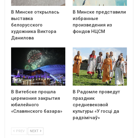
В Минске открылась
В Минске представили
выставка
избранные
белорусского
произведения из
художника Виктора
фондов НЦСМ
Данилова
В Витебске прошла
В Радомле проведут
церемония закрытия
праздник
юбилейного
средневековой
«Славянского базара»
культуры «У госці да
радзімічаў»
PREV
NEXT