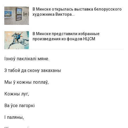
В Минске открылась выставка белорусского
художника Виктора…
В Минске представили избранные
произведения из фондов НЦСМ
Ізноў паклікалі мяне.
З табой да скону закаханы
Мы ў кожны поплаў,
Кожны луг,
Ва ўсе пагоркі
І паляны,