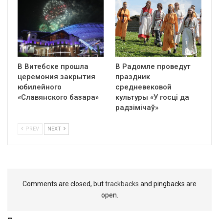
В Витебске прошла
В Радомле проведут
церемония закрытия
праздник
юбилейного
средневековой
«Славянского базара»
культуры «У госці да
радзімічаў»
PREV
NEXT
Comments are closed, but
trackbacks
and pingbacks are
open.