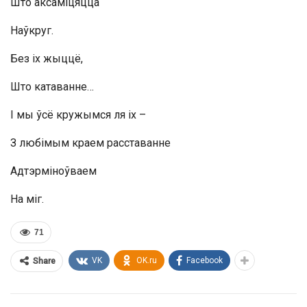
Што аксаміцяцца
Наўкруг.
Без іх жыццё,
Што катаванне…
І мы ўсё кружымся ля іх –
З любімым краем расставанне
Адтэрміноўваем
На міг.
71
VK
OK.ru
Facebook
Share