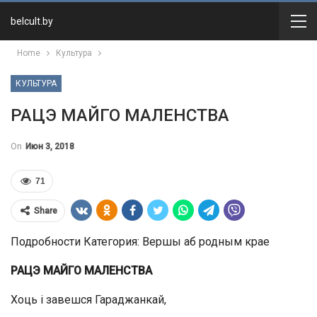
belcult.by
Home
Культура
КУЛЬТУРА
РАЦЭ МАЙГО МАЛЕНСТВА
On
Июн 3, 2018
71
Share
Подробности Категория: Вершы аб родным крае
РАЦЭ МАЙГО МАЛЕНСТВА
Хоць і завешся Гараджанкай,