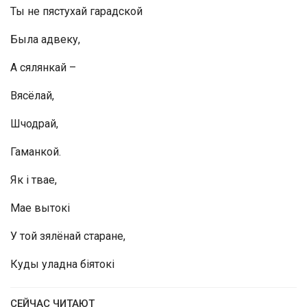
Ты не пястухай гарадской
Была адвеку,
А сялянкай –
Вясёлай,
Шчодрай,
Гаманкой.
Як і твае,
Мае вытокі
У той зялёнай старане,
Куды уладна біятокі
СЕЙЧАС ЧИТАЮТ