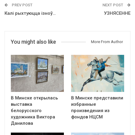
PREV POST
NEXT POST
Калі рыхтуюцца ізноў…
УЗНЯСЕННЕ
You might also like
More From Author
В Минске открылась
В Минске представили
выставка
избранные
белорусского
произведения из
художника Виктора
фондов НЦСМ
Данилова