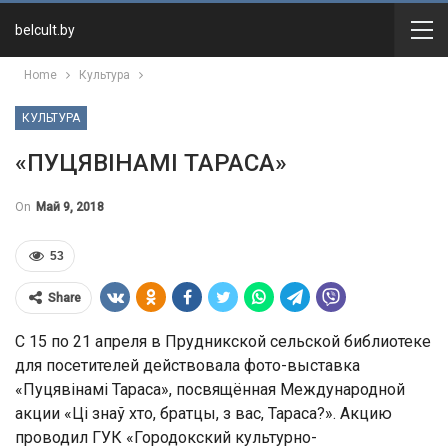
belcult.by
Home
Культура
КУЛЬТУРА
«ПУЦЯВІНАМІ ТАРАСА»
On
Май 9, 2018
53
Share
С 15 по 21 апреля в Прудникской сельской библиотеке
для посетителей действовала фото-выставка
«Пуцявінамі Тараса», посвящённая Международной
акции «Ці знаў хто, братцы, з вас, Тараса?». Акцию
проводил ГУК «Городокский культурно-