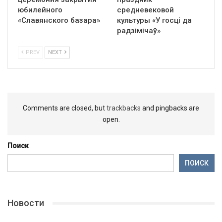
юбилейного
средневековой
«Славянского базара»
культуры «У госці да
радзімічаў»
PREV
NEXT
Comments are closed, but
trackbacks
and pingbacks are
open.
Поиск
ПОИСК
Новости