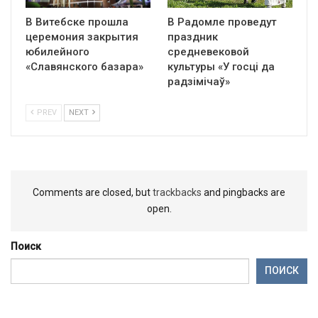
В Витебске прошла
В Радомле проведут
церемония закрытия
праздник
юбилейного
средневековой
«Славянского базара»
культуры «У госці да
радзімічаў»
PREV
NEXT
Comments are closed, but
trackbacks
and pingbacks are
open.
Поиск
ПОИСК