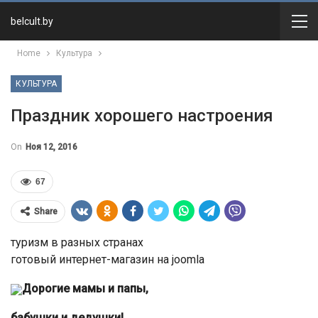
belcult.by
Home
Культура
КУЛЬТУРА
Праздник хорошего настроения
On
Ноя 12, 2016
67
Share
туризм в разных странах
готовый интернет-магазин на joomla
Дорогие мамы и папы,
бабушки и
дедушки!