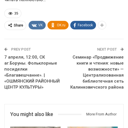
35
VK
OK.ru
Facebook
Share
PREV POST
NEXT POST
7 апреля, 12:00, СК
Семинар «Продвижение
аг.Боруны. Фольклорные
книги и чтения: новые
посиделки
возможности» —
«Благавешчанне». |
Централизованная
«ОШМЯНСКИЙ РАЙОННЫЙ
библиотечная сеть
ЦЕНТР КУЛЬТУРЫ»
Калинковичского района
You might also like
More From Author