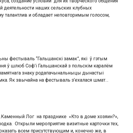
вкуса, создание условий для их творческого общения
ий деятельности наших сельских клубных
алантлив и обладает неповторимым голосом,
ьны фестываль “Гальшанскі замак”, які ў гэтым
ня ў шлюб Соф’і Гальшанскай з польскім каралём
а памятнага знаку родапачынальныцы дынастыі
амка. Як звычайна на фестываль з’ехалася шмат…
г.Каменный Лог на празднике «Кто в доме хозяин?»,
родка. Открыли мероприятие визитные карточки тех,
оказать всем присутствующим и, конечно же, в