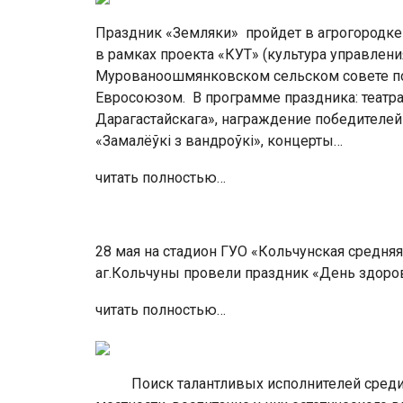
Праздник «Земляки» пройдет в агрогородк
в рамках проекта «КУТ» (культура управлени
Мурованоошмянковском сельском совете по 
Евросоюзом. В программе праздника: театра
Дарагастайскага», награждение победителей
«Замалёўкі з вандроўкі», концерты…
читать полностью…
28 мая на стадион ГУО «Кольчунская средня
аг.Кольчуны провели праздник «День з
читать полностью…
Поиск талантливых исполнителей среди д