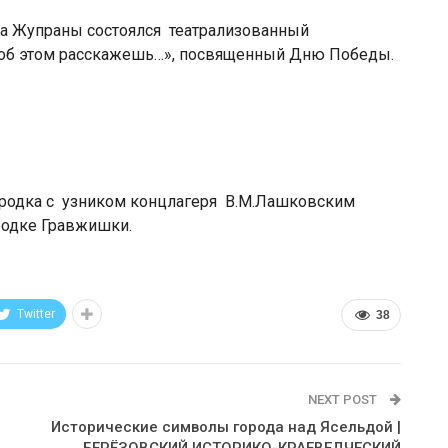
дка Жупраны состоялся театрализованный
 об этом расскажешь…», посвященный Дню Победы.
ородка с узником концлагеря В.М.Лашковским
городке Гравжишки.
Twitter
38
NEXT POST
Исторические символы города над Ясельдой |
БЕРЁЗОВСКИЙ ИСТОРИКО-КРАЕВЕДЧЕСКИЙ