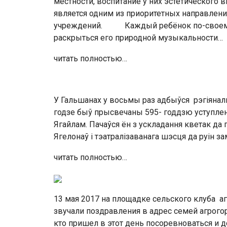
местности, воспитание у них эстетического 
является одним из приоритетных направлен
учреждений. Каждый ребёнок по-своему т
раскрыться его природной музыкальности…
читать полностью…
У Гальшанах у восьмы раз адбыўся рэгіянал
годзе быў прысвечаны 595- годдзю уступлен
Ягайлам. Пачаўся ён з ускладання кветак д
Ягелонаў і тэатралізаванага шэсця да руін з
читать полностью…
13 мая 2017 на площадке сельского клуба а
звучали поздравления в адрес семей агрого
кто пришел в этот день посоревноваться и д