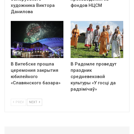
художника Виктора
фондов НЦСМ
Данилова
В Витебске прошла
В Радомле проведут
церемония закрытия
праздник
юбилейного
средневековой
«Славянского базара»
культуры «У госці да
радзімічаў»
PREV
NEXT