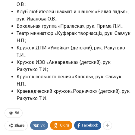
О.В.;
Клуб любителей шахмат и шашек «Белая ладья»,
рук. Иванова О.В.;
Вокальная группа «Пралеска», рук. Прима Л.И.;
Театр миниатюр «Куфэрак творчасці», рук. Савчук
Н.П.;
Кружок ДПИ «Умейка» (детский), рук. Ракутько
Т.И.;
Кружок ИЗО «Акварелька» (детский), рук.
Ракутько Т.И.;
Кружок сольного пения «Капель», рук. Савчук
Н.П.;
Краеведческий кружок«Родничок» (детский), рук.
Ракутько Т.И.
56
VK
OK.ru
Facebook
Share