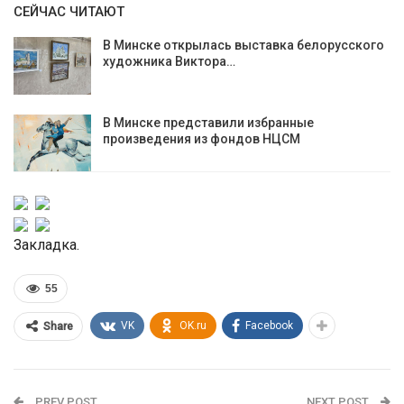
СЕЙЧАС ЧИТАЮТ
В Минске открылась выставка белорусского
художника Виктора…
В Минске представили избранные
произведения из фондов НЦСМ
Закладка.
55
VK
OK.ru
Facebook
Share
PREV POST
NEXT POST