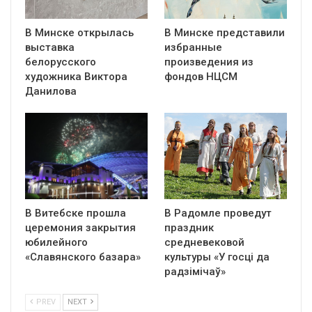
В Минске открылась
В Минске представили
выставка
избранные
белорусского
произведения из
художника Виктора
фондов НЦСМ
Данилова
В Витебске прошла
В Радомле проведут
церемония закрытия
праздник
юбилейного
средневековой
«Славянского базара»
культуры «У госці да
радзімічаў»
PREV
NEXT