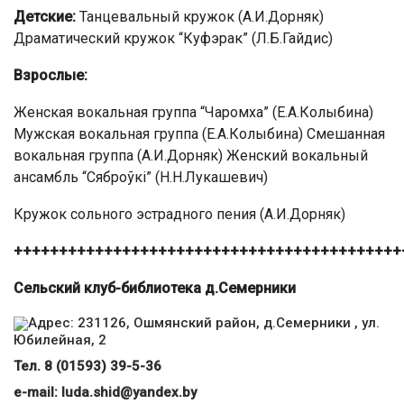
Детские:
Танцевальный кружок (А.И.Дорняк)
Драматический кружок “Куфэрак” (Л.Б.Гайдис)
Взрослые:
Женская вокальная группа “Чаромха” (Е.А.Колыбина)
Мужская вокальная группа (Е.А.Колыбина) Смешанная
вокальная группа (А.И.Дорняк) Женский вокальный
ансамбль “Сяброўкі” (Н.Н.Лукашевич)
Кружок сольного эстрадного пения (А.И.Дорняк)
+++++++++++++++++++++++++++++++++++++++++++
Сельский клуб-библиотека д.Семерники
Адрес: 231126, Ошмянский район, д.Семерники , ул.
Юбилейная, 2
Тел. 8 (01593) 39-5-36
е-mail:
luda.shid@yandex.by