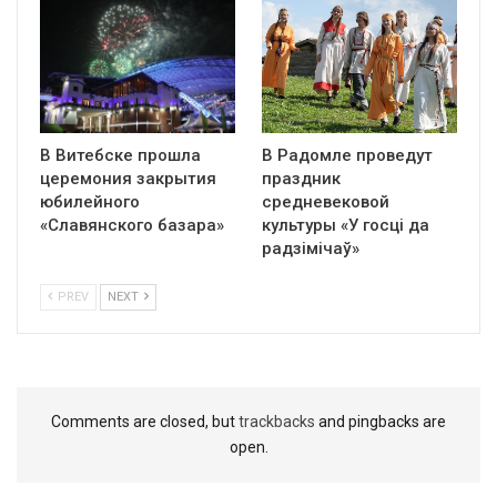
В Витебске прошла
В Радомле проведут
церемония закрытия
праздник
юбилейного
средневековой
«Славянского базара»
культуры «У госці да
радзімічаў»
PREV
NEXT
Comments are closed, but
trackbacks
and pingbacks are
open.