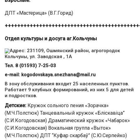
Взрослые:
ДПТ «Мастерица» (В.Г.Горид)
+++++++++++++++++++++++++++++++++++++++++++
Отдел культуры и досуга аг.Кольчуны
Адрес: 231109, Ошмянский район, агрогородок
Кольчуны, ул. Заводская , 1А
Тел. 8 (01593) 7-25-03
е-mail:
kogodovskaya.snezhana@mail.ru
В зону обслуживания входит 25 населенных пунктов.
Работает 9 клубных формирований, из них 5 для детей
и подростков.
Детские:
Кружок сольного пения «Зорачка»
(М.Ч.Полстюк) Танцевальный кружок «Бліскавіца”
(С.И.Когодовская) Драматический кружок «Чабарок»
(С.И.Когодовская) Вокальная группа «Выток»
(М.Ч.Полстюк) ДПТ “Куфар скарбаў” (С.Ю.Серпейко)