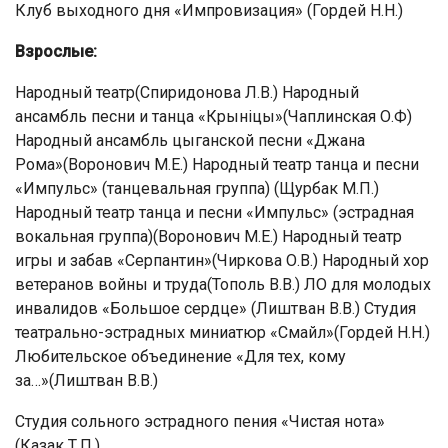
Клуб выходного дня «Импровизация» (Гордей Н.Н.)
Взрослые:
Народный театр(Спиридонова Л.В.) Народный
ансамбль песни и танца «Крыніцы»(Чаплинская О.Ф)
Народный ансамбль цыганской песни «Джана
Рома»(Воронович М.Е.) Народный театр танца и песни
«Импульс» (танцевальная группа) (Щурбак М.П.)
Народный театр танца и песни «Импульс» (эстрадная
вокальная группа)(Воронович М.Е.) Народный театр
игры и забав «Серпантин»(Чиркова О.В.) Народный хор
ветеранов войны и труда(Тополь В.В.) ЛО для молодых
инвалидов «Большое сердце» (Лиштван В.В.) Студия
театрально-эстрадных миниатюр «Смайл»(Гордей Н.Н.)
Любительское объединение «Для тех, кому
за…»(Лиштван В.В.)
Студия сольного эстрадного пения «Чистая нота»
(Казак Т.П.)