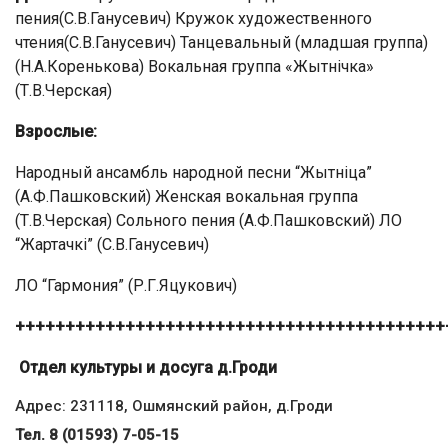
пения(С.В.Ганусевич) Кружок художественного
чтения(С.В.Ганусевич) Танцевальный (младшая группа)
(Н.А.Коренькова) Вокальная группа «Жытнічка»
(Т.В.Черская)
Взрослые:
Народный ансамбль народной песни “Жытніца”
(А.Ф.Пашковский) Женская вокальная группа
(Т.В.Черская) Сольного пения (А.Ф.Пашковский) ЛО
“Жартачкі” (С.В.Ганусевич)
ЛО “Гармония” (Р.Г.Яцукович)
+++++++++++++++++++++++++++++++++++++++++++
Отдел культуры и досуга д.Гроди
Адрес: 231118, Ошмянский район, д.Гроди
Тел. 8 (01593) 7-05-15