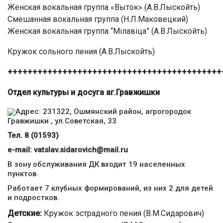
Женская вокальная группа «Выток» (А.В.Лыскойть)
Смешанная вокальная группа (Н.Л.Маковецкий)
Женская вокальная группа “Мілавіца” (А.В.Лыскойть)
Кружок сольного пения (А.В.Лыскойть)
+++++++++++++++++++++++++++++++++++++++++++
Отдел культуры и досуга аг.Гравжишки
Адрес: 231322, Ошмянский район, агрогородок
Гравжишки , ул.Советская, 33
Тел. 8 (01593)
е-mail:
vatslav.sidarovich@mail.ru
В зону обслуживания ДК входит 19 населенных
пунктов.
Работает 7 клубных формирований, из них 2 для детей
и подростков.
Детские:
Кружок эстрадного пения (В.М.Сидарович)