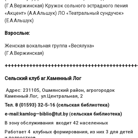
(Г.А.Вержинская) Кружок сольного эстрадного пения
«Акцент» (А.А.Альшук) ЛО «Театральный сундучок»
(Е.А.Альшук)
Взрослые:
Женская вокальная группа «Весялуха»
(Г.А.Вержинская)
+++++++++++++++++++++++++++++++++++++++++++
Сельский клуб аг.Каменный Лог
Адрес: 231105, Ошмянский район, агрогородок
Каменный Лог, ул.Центральная, 2
Тел. 8 (01593) 32-5-16
(сельская библиотека)
е-
mail
:
kamlog
—
biblio
@
tut
.
by
(
сельская библиотека)
В зону обслуживания входит 42 населенных
Работает 4 клубных формирования, из них 3 для детей
и подростков.