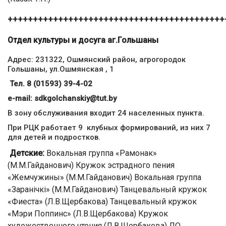
+++++++++++++++++++++++++++++++++++++++++++
Отдел культуры и досуга аг.Гольшаны
Адрес: 231322, Ошмянский район, агрогородок
Гольшаны, ул.Ошмянская , 1
Тел. 8 (01593) 39-4-02
е-mail:
sdkgolchanskiy@tut.by
В зону обслуживания входит 24 населенных пункта.
При РЦК работает 9 клубных формирований, из них 7
для детей и подростков.
Детские:
Вокальная группа «Рамонак»
(М.М.Гайданович) Кружок эстрадного пения
«Жемчужины» (М.М.Гайданович) Вокальная группа
«Заранічкі» (М.М.Гайданович) Танцевальный кружок
«Фиеста» (Л.В.Щербакова) Танцевальный кружок
«Мэри Поппинс» (Л.В.Щербакова) Кружок
художественного чтения (Л.В.Щербакова) ЛО