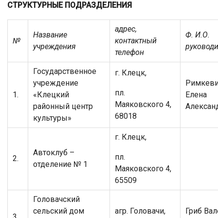
СТРУКТУРНЫЕ ПОДРАЗДЕЛЕНИЯ
адрес,
Название
Ф. И.О.
№
контактный
учреждения
руководи
телефон
Государственное
г. Клецк,
учреждение
Римкев
пл.
1.
«Клецкий
Елена
Маяковского 4,
районный центр
Алексан
68018
культуры»
г. Клецк,
Автоклуб –
пл.
2.
отделение № 1
Маяковского 4,
65509
Головачский
сельский дом
агр. Головачи,
Гриб Вал
3.