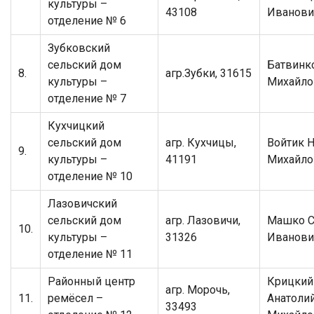
культуры –
43108
Иванови
отделение № 6
Зубковский
сельский дом
Батвинк
8.
агр.Зубки, 31615
культуры –
Михайло
отделение № 7
Кухчицкий
сельский дом
агр. Кухчицы,
Войтик Н
9.
культуры –
41191
Михайло
отделение № 10
Лазовичский
сельский дом
агр. Лазовичи,
Машко С
10.
культуры –
31326
Иванови
отделение № 11
Районный центр
Крицкий
агр. Морочь,
11.
ремёсел –
Анатоли
33493