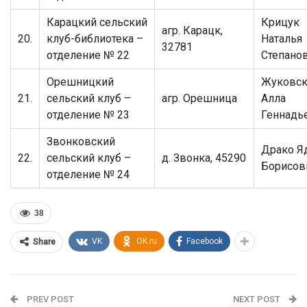
Карацкий сельский
Крицук
агр. Карацк,
20.
клуб-библиотека –
Наталья
32781
отделение № 22
Степано
Орешницкий
Жуковск
21.
сельский клуб –
агр. Орешница
Алла
отделение № 23
Геннадь
Звонковский
Драко Я
22.
сельский клуб –
д. Звонка, 45290
Борисов
отделение № 24
38
VK
OK.ru
Facebook
Share
PREV POST
NEXT POST