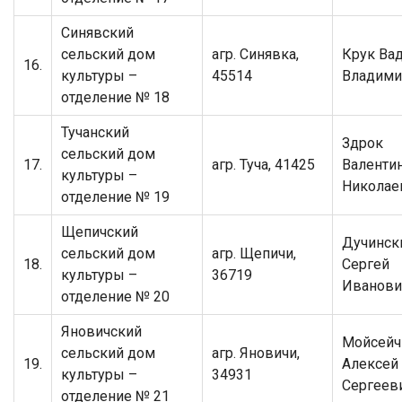
Синявский
сельский дом
агр. Синявка,
Крук Ва
16.
культуры –
45514
Владими
отделение № 18
Тучанский
Здрок
сельский дом
17.
агр. Туча, 41425
Валенти
культуры –
Николае
отделение № 19
Щепичский
Дучинск
сельский дом
агр. Щепичи,
18.
Сергей
культуры –
36719
Иванови
отделение № 20
Яновичский
Мойсейч
сельский дом
агр. Яновичи,
19.
Алексей
культуры –
34931
Сергеев
отделение № 21