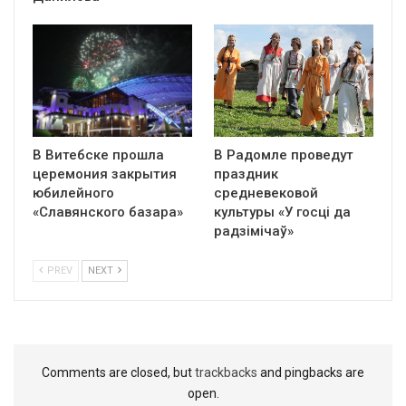
В Витебске прошла
В Радомле проведут
церемония закрытия
праздник
юбилейного
средневековой
«Славянского базара»
культуры «У госці да
радзімічаў»
PREV
NEXT
Comments are closed, but
trackbacks
and pingbacks are
open.