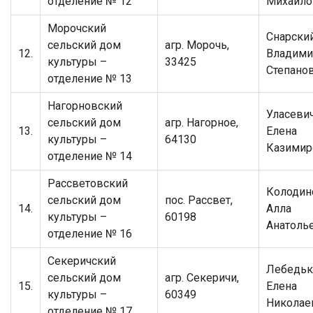
отделение № 12
Михайло
Морочский
Снарски
сельский дом
агр. Морочь,
12.
Владими
культуры –
33425
Степано
отделение № 13
Нагорновский
Уласеви
сельский дом
агр. Нагорное,
13.
Елена
культуры –
64130
Казимир
отделение № 14
Рассветовский
Колодин
сельский дом
пос. Рассвет,
14.
Алла
культуры –
60198
Анатоль
отделение № 16
Секеричский
Лебедьк
сельский дом
агр. Секеричи,
15.
Елена
культуры –
60349
Николае
отделение № 17