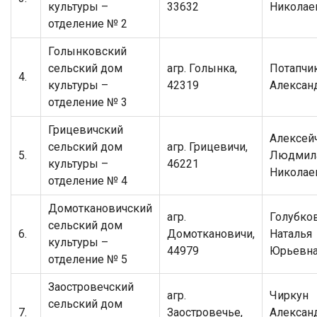
культуры –
33632
Николае
отделение № 2
Голынковский
сельский дом
агр. Голынка,
Потапчи
4.
культуры –
42319
Алексан
отделение № 3
Грицевичский
Алексей
сельский дом
агр. Грицевичи,
5.
Людмил
культуры –
46221
Николае
отделение № 4
Домоткановичский
агр.
Голубко
сельский дом
6.
Домоткановичи,
Наталья
культуры –
44979
Юрьевн
отделение № 5
Заостровечский
агр.
Чиркун
сельский дом
7.
Заостровечье,
Алексан