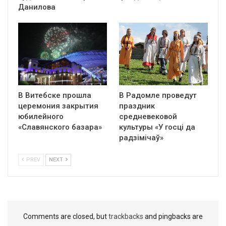
Данилова
В Витебске прошла
В Радомле проведут
церемония закрытия
праздник
юбилейного
средневековой
«Славянского базара»
культуры «У госці да
радзімічаў»
PREV
NEXT
Comments are closed, but
trackbacks
and pingbacks are