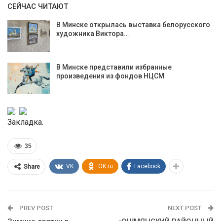
СЕЙЧАС ЧИТАЮТ
В Минске открылась выставка белорусского
художника Виктора…
В Минске представили избранные
произведения из фондов НЦСМ
Закладка.
35
VK
OK.ru
Facebook
Share
PREV POST
NEXT POST