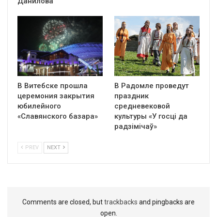
Данилова
В Витебске прошла
В Радомле проведут
церемония закрытия
праздник
юбилейного
средневековой
«Славянского базара»
культуры «У госці да
радзімічаў»
PREV
NEXT
Comments are closed, but
trackbacks
and pingbacks are
open.