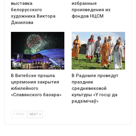
выставка
избранные
белорусского
произведения из
художника Виктора
фондов НЦСМ
Данилова
В Витебске прошла
В Радомле проведут
церемония закрытия
праздник
юбилейного
средневековой
«Славянского базара»
культуры «У госці да
радзімічаў»
PREV
NEXT