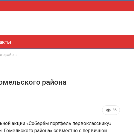
акты
ого района
омельского района
35
ельной акции «Соберём портфель первокласснику»
ы Гомельского района» совместно с первичной