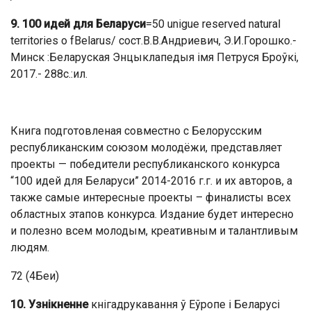
9. 100 идей для Беларуси
=50 unigue reserved natural
territories o fBelarus/ сост.В.В.Андриевич, Э.И.Горошко.-
Минск :Беларуская Энцыклапедыя імя Петруся Броўкі,
2017.- 288с.:ил.
Книга подготовленая совместно с Белорусским
республиканским союзом молодёжи, представляет
проекты — победители республиканского конкурса
“100 идей для Беларуси” 2014-2016 г.г. и их авторов, а
также самые интересные проекты – финалисты всех
областных этапов конкурса. Издание будет интересно
и полезно всем молодым, креативным и талантливым
людям.
72 (4Беи)
10. Узнікненне
кнігадрукавання ў Еўропе і Беларусі