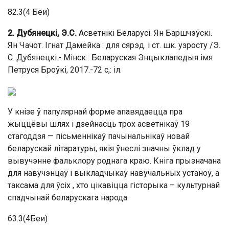
82.3(4 Беи)
2. Дубянецкі, Э.С.
Асветнікі Беларусі. Ян Баршчэўскі.
Ян Чачот. Ігнат Дамейка : для сярэд. і ст. шк. узросту /Э.
С. Дубянецкі.- Мінск : Беларуская Энцыклапедыя імя
Петруся Броўкі, 2017.-72 с,: іл.
У кнізе ў папулярнай форме апавядаецца пра
жыццёвы шлях і дзейнасць трох асветнікаў 19
стагоддзя — пісьменнікаў пачынальнікаў новай
беларускай літаратуры, якія ўнеслі значны ўклад у
вывучэнне фальклору роднага краю. Кніга прызначана
для навучэнцаў і выкладчыкаў навучальных устаноў, а
таксама для ўсіх , хто цікавіцца гісторыка – культурнай
спадчынай беларускага народа.
63.3(4Беи)