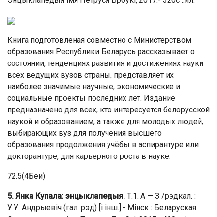
Энцыклапедыя імя Петруся Броўкі, 2017.- 320с .:ил.
Книга подготовленая совместно с Министерством
образования Республики Беларусь рассказывает о
состоянии, тенденциях развития и достижениях науки
всех ведущих вузов страны, представляет их
наиболее значимые научные, экономические и
социальные проекты последних лет. Издание
предназначено для всех, кто интересуется белорусской
наукой и образованием, а также для молодых людей,
выбирающих вуз для получения высшего
образования продолжения учёбы в аспирантуре или
докторантуре, для карьерного роста в науке.
72.5(4Беи)
5. Янка Купала: энцыклапедыя.
Т.1. А — З /рэдкал. :
У.У. Андрыевіч (гал. рэд) [і інш.].- Мінск : Беларуская