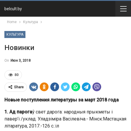
belcult.by
Home
Культура
КУЛЬТУРА
Новинки
On
Июн 3, 2018
80
Share
Новые поступления литературы за март 2018 года
1. Ад парога
ў свет дарога: народныя прыкметы і
павер’і /уклад. Уладзіміра Васілевіча.- Мінск:Мастацкая
літаратура, 2017.-126 с.:іл