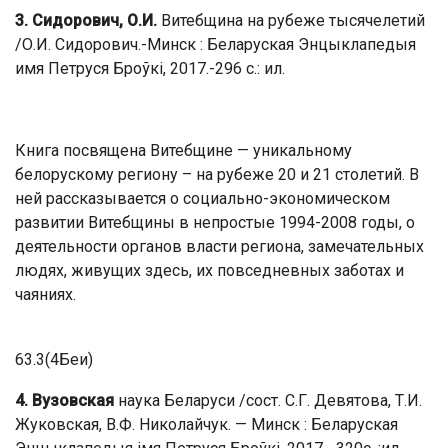
3. Сидорович, О.И.
Витебщина на рубеже тысячелетий
/О.И. Сидорович.-Минск : Беларуская Энцыклапедыя
имя Петруся Броўкі, 2017.-296 с.: ил.
Книга посвящена Витебщине — уникальному
белорускому региону – на рубеже 20 и 21 столетий. В
ней рассказывается о социально-экономическом
развитии Витебщины в непростые 1994-2008 годы, о
деятельности органов власти региона, замечательных
людях, живущих здесь, их повседневных заботах и
чаяниях.
63.3(4Беи)
4. Вузовская
наука Беларуси /сост. С.Г. Девятова, Т.И.
Жуковская, В.Ф. Николайчук. — Минск : Беларуская