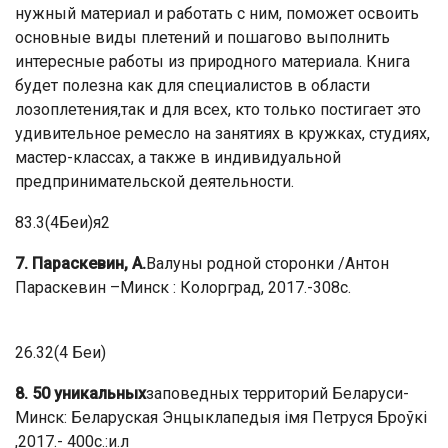
нужный материал и работать с ним, поможет освоить
основные виды плетений и пошагово выполнить
интересные работы из природного материала. Книга
будет полезна как для специалистов в области
лозоплетения,так и для всех, кто только постигает это
удивительное ремесло на занятиях в кружках, студиях,
мастер-классах, а также в индивидуальной
предпринимательской деятельности.
83.3(4Беи)я2
7. Параскевин, А.
Валуны родной сторонки /Антон
Параскевин –Минск : Колорград, 2017.-308с.
26.32(4 Беи)
8. 50 уникальных
заповедных территорий Беларуси-
Минск: Беларуская Энцыклапедыя імя Петруся Броўкі
,2017.- 400с.:и.л