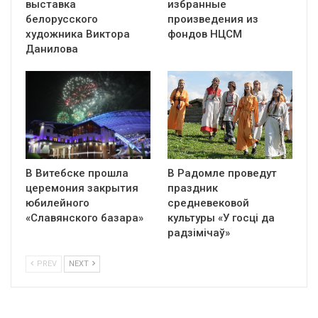
выставка
избранные
белорусского
произведения из
художника Виктора
фондов НЦСМ
Данилова
В Витебске прошла
В Радомле проведут
церемония закрытия
праздник
юбилейного
средневековой
«Славянского базара»
культуры «У госці да
радзімічаў»
PREV
NEXT