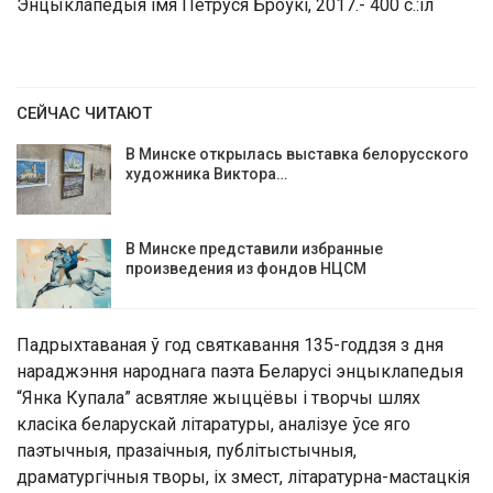
Энцыклапедыя імя Петруся Броўкі, 2017.- 400 с.:іл
СЕЙЧАС ЧИТАЮТ
В Минске открылась выставка белорусского
художника Виктора…
В Минске представили избранные
произведения из фондов НЦСМ
Падрыхтаваная ў год святкавання 135-годдзя з дня
нараджэння народнага паэта Беларусі энцыклапедыя
“Янка Купала” асвятляе жыццёвы і творчы шлях
класіка беларускай літаратуры, аналізуе ўсе яго
паэтычныя, празаічныя, публітыстычныя,
драматургічныя творы, іх змест, літаратурна-мастацкія