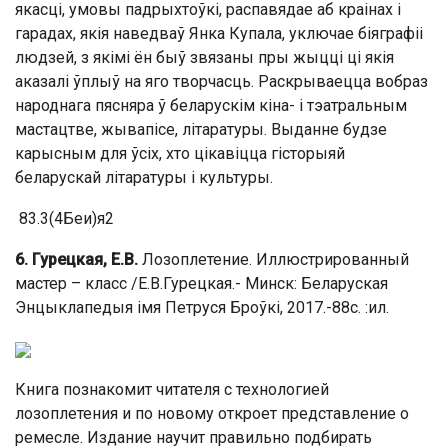
якасці, умовы падрыхтоўкі, распавядае аб краінах і
гарадах, якія наведваў Янка Купала, уключае біяграфіі
людзей, з якімі ён быў звязаны пры жыцці ці якія
аказалі ўплыў на яго творчасць. Раскрываецца вобраз
народнага пясняра ў беларускім кіна- і тэатральным
мастацтве, жывапісе, літаратуры. Выданне будзе
карысным для ўсіх, хто цікавіцца гісторыяй
беларускай літаратуры і культуры.
83.3(4Беи)я2
6. Гурецкая, Е.В.
Лозоплетение. Иллюстрированный
мастер – класс /Е.В.Гурецкая.- Минск: Беларуская
Энцыклапедыя імя Петруся Броўкі, 2017.-88с. :ил.
Книга познакомит читателя с технологией
лозоплетения и по новому откроет представление о
ремесле. Издание научит правильно подбирать