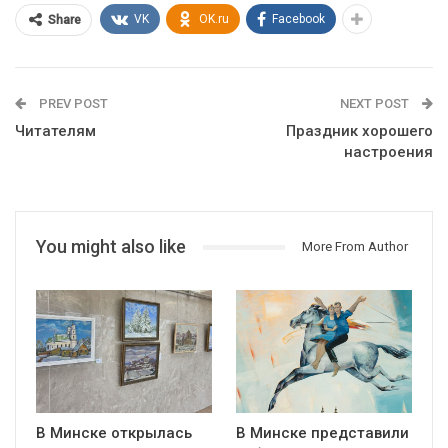
VK
OK.ru
Facebook
Share
PREV POST
NEXT POST
Читателям
Праздник хорошего
настроения
You might also like
More From Author
В Минске открылась
В Минске представили