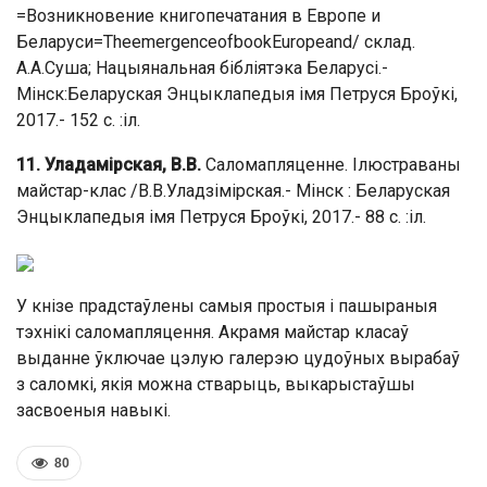
=Возникновение книгопечатания в Европе и
Беларуси=TheemergenceofbookEuropeand/ склад.
А.А.Суша; Нацыянальная бібліятэка Беларусі.-
Мінск:Беларуская Энцыклапедыя імя Петруся Броўкі,
2017.- 152 с. :іл.
11. Уладамірская, В.В.
Саломапляценне. Ілюстраваны
майстар-клас /В.В.Уладзімірская.- Мінск : Беларуская
Энцыклапедыя імя Петруся Броўкі, 2017.- 88 с. :іл.
У кнізе прадстаўлены самыя простыя і пашыраныя
тэхнікі саломапляцення. Акрамя майстар класаў
выданне ўключае цэлую галерэю цудоўных вырабаў
з саломкі, якія можна стварыць, выкарыстаўшы
засвоеныя навыкі.
80