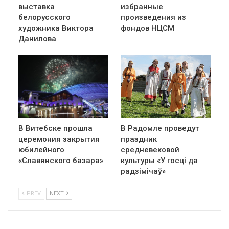
выставка
избранные
белорусского
произведения из
художника Виктора
фондов НЦСМ
Данилова
В Витебске прошла
В Радомле проведут
церемония закрытия
праздник
юбилейного
средневековой
«Славянского базара»
культуры «У госці да
радзімічаў»
PREV
NEXT