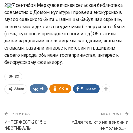
2
7 сентября Меркуловичская сельская библиотека
совместно с Домом культуры провели экскурсию в
музее сельского быта «Таямніцы бабулінай скрыні»,
познакомили детей с предметами белорусского быта
(печь, кухонные принадлежности и т.д.)Обогатили
детей народными пословицами, загадками, новыми
словами; развили интерес к истории и традициям
своего народа, обычаям гостеприимства, интерес к
белорусскому фольклору.
33
VK
OK.ru
Facebook
Share
PREV POST
NEXT POST
ИНТЕРФЕСТ-2015 ::
«Для тех, кто на пенсии и
ФЕСТИВАЛЬ
не только…» |