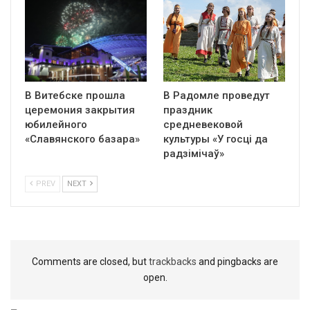
В Витебске прошла
В Радомле проведут
церемония закрытия
праздник
юбилейного
средневековой
«Славянского базара»
культуры «У госці да
радзімічаў»
PREV
NEXT
Comments are closed, but
trackbacks
and pingbacks are
open.