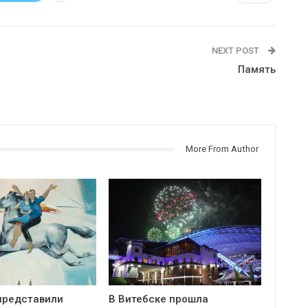
NEXT POST
Память
More From Author
представили
В Витебске прошла