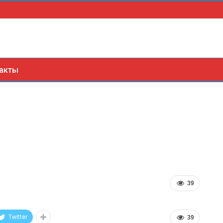
акты
39
Twitter
39