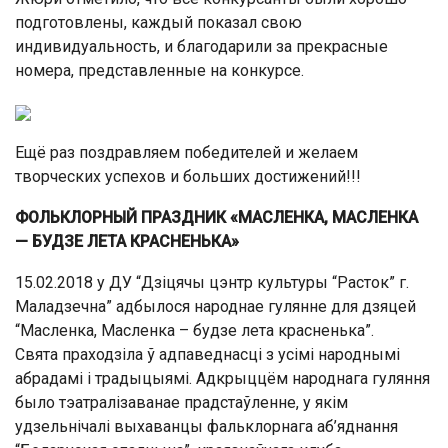
подготовлены, каждый показал свою
индивидуальность, и благодарили за прекрасные
номера, представленные на конкурсе.
Ещё раз поздравляем победителей и желаем
творческих успехов и больших достижений!!!
ФОЛЬКЛОРНЫЙ ПРАЗДНИК
«МАСЛЕНКА, МАСЛЕНКА
— БУДЗЕ ЛЕТА КРАСНЕНЬКА»
15.02.2018 у ДУ “Дзіцячы цэнтр культуры “Расток” г.
Маладзечна” адбылося народнае гулянне для дзяцей
“Масленка, Масленка – будзе лета красненька”.
Свята праходзіла ў адпаведнасці з усімі народнымі
абрадамі і традыцыямі. Адкрыццём народнага гуляння
было тэатралізаванае прадстаўленне, у якім
удзельнічалі выхаванцы фальклорнага аб’яднання