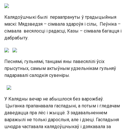
Калядоўшчыкі былі пераапрануты ў традыцыйныя
маскі: Мядзведзя – сімвала здароўя і сілы, Пеўніка –
сімвала весялосці і радасці, Казы – сімвала багацця і
дабрабыту.
Песнямі, гульнямі, танцамі яны павесялілі ўсіх
прысутных, самым актыўным удзельнікам гульняў
падаравалі салодкія сувеніры.
У Калядны вечар не абышлося без варожбаў.
Цыганка прапанавала гаспадыні, а потым і гледачам
даведацца пра лёс і жыццё. З задавальненнем
варажылі не толькі дарослыя, але і дзеці. Гаспадыня
шчодра частавала калядоўшчыкаў і дзякавала за