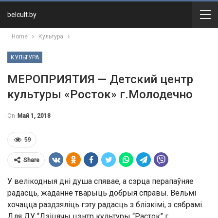
belcult.by
Home
Культура
КУЛЬТУРА
МЕРОПРИЯТИЯ — Детский центр
культуры «Росток» г.Молодечно
On
Май 1, 2018
59
Share
У велікодныя дні душа спявае, а сэрца перапаўняе
радасць, жаданне тварыць добрыя справы. Вельмі
хочацца раздзяліць гэту радасць з блізкімі, з сябрамі.
Для ДУ “Дзіцячы цэнтр культуры “Расток” г.