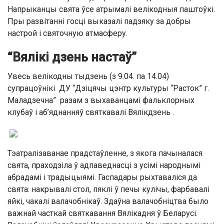
Напрыканцы свята ўсе атрымалі велікодныя паштоўкі.
Пры развітанні госці выказалі падзяку за добры
настрой і святочную атмасферу.
“Вялікі дзень настаў”
Увесь велікодны тыдзень (з 9.04. па 14.04)
супрацоўнікі ДУ “Дзіцячы цэнтр культуры “Расток” г.
Маладзечна” разам з выхаванцамі фальклорных
клубаў і аб’яднанняў святкавалі Вялікдзень .
Тэатралізаванае прадстаўленне, з якога пачыналася
свята, праходзіла ў адпаведнасці з усімі народнымі
абрадамі і традыцыямі. Гаспадары рыхтаваліся да
свята: накрывалі стол, пяклі ў печы кулічы, фарбавалі
яйкі, чакалі валачобнікаў. Здаўна валачобніцтва было
важнай часткай святкавання Вялікадня ў Беларусі.