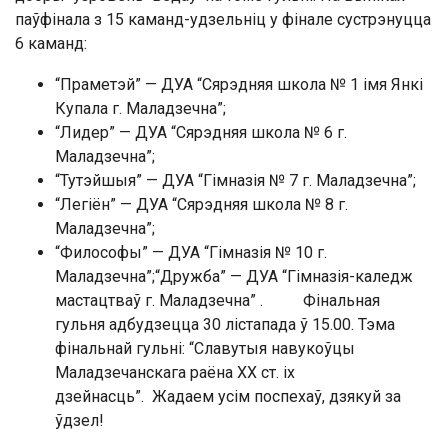
паўфінала з 15 каманд-удзельніц у фінале сустрэнуцца
6 каманд:
“Праметэй” — ДУА “Сярэдняя школа № 1 імя Янкі
Купала г. Маладзечна”;
“Лидер” — ДУА “Сярэдняя школа № 6 г.
Маладзечна”;
“Тутэйшыя” — ДУА “Гімназія № 7 г. Маладзечна”;
“Легіён” — ДУА “Сярэдняя школа № 8 г.
Маладзечна”;
“Философы” — ДУА “Гімназія № 10 г.
Маладзечна”;“Дружба” — ДУА “Гімназія-каледж
мастацтваў г. Маладзечна” . Фінальная
гульня адбудзецца 30 лістапада ў 15.00. Тэма
фінальнай гульні: “Славутыя навукоўцы
Маладзечанскага раёна XX ст. іх
дзейнасць”. Жадаем усім поспехаў, дзякуй за
ўдзел!