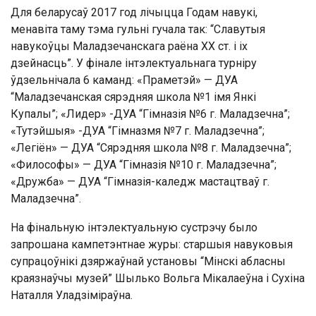
Для беларусаў 2017 год лічыцца Годам навукі,
менавіта таму тэма гульні гучала так: “Славутыя
навукоўцы Маладзечанскага раёна XX ст. і іх
дзейнасць”. У фінале інтэлектуальнага турніру
ўдзельнічала 6 каманд: «Праметэй» — ДУА
“Маладзечанская сярэдняя школа №1 імя Янкі
Купалы”; «Лидер» -ДУА “Гімназія №6 г. Маладзечна”;
«Тутэйшыя» -ДУА “Гімназмя №7 г. Маладзечна”;
«Легіён» — ДУА “Сярэдняя школа №8 г. Маладзечна”;
«Философы» — ДУА “Гімназія №10 г. Маладзечна”;
«Дружба» — ДУА “Гімназія-каледж мастацтваў г.
Маладзечна”.
На фінальную інтэлектуальную сустрэчу было
запрошана кампетэнтнае журы: старшыя навуковыя
супрацоўнікі дзяржаўнай установы “Мінскі абласны
краязнаўчы музей” Шылько Вольга Мікалаеўна і Сухіна
Наталля Уладзіміраўна.