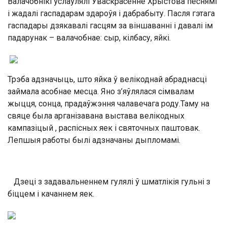
Валачобнікі ўслаўлялі Уваскрасенне Хрыстова песнямі
і жадалі гаспадарам здароўя і дабрабыту. Пасля гэтага
гаспадары дзякавалі гасцям за віншаванні і давалі ім
падарунак – валачобнае: сыр, кілбасу, яйкі.
Трэба адзначыць, што яйка ў велікоднай абраднасці
займала асобнае месца. Яно з’яўлялася сімвалам
жыцця, сонца, прадаўжэння чалавечага роду.Таму на
свяце была арганізавана выстава велікодных
кампазіцый , распісных яек і святочных паштовак.
Лепшыя работы былі адзначаны дыпломамі.
Дзеці з задавальненнем гулялі ў шматлікія гульні з
біццем і качаннем яек.