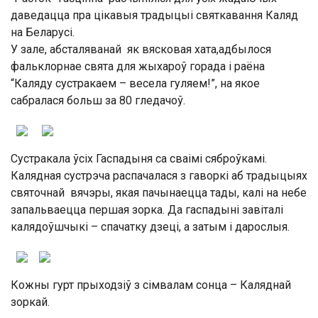
даведацца пра цікавыя традыцыі святкавання Каляд
на Беларусі.
У зале, абсталяванай як вясковая хата,адбылося
фальклорнае свята для жыхароў горада і раёна
“Каляду сустракаем – весела гуляем!”, на якое
сабралася больш за 80 гледачоў.
Сустракала ўсіх Гаспадыня са сваімі сяброўкамі.
Калядная сустрэча распачалася з гаворкі аб традыцыях
святочнай вячэры, якая пачынаецца тады, калі на небе
запальваецца першая зорка. Да гаспадыні завіталі
калядоўшчыкі – спачатку дзеці, а затым і дарослыя.
Кожны гурт прыходзіў з сімвалам сонца – Каляднай
зоркай.