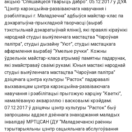
акцыю “Спяшайцеся тварыць дабро”. 05.12.2017 у ДУА
“Цэнтр карэкцыйна-развіваючага навучання і
рэабілітацыі г. Маладзечна” адбыўся майстар-клас па
дэкаратыўна-прыкладной творчасці (выраб
тэкстыльнай дэкаратыўнай ялінкі), які правялі кіраўнікі
народнай студыі выяўленчага мастацтва “Чароўная
палітра”, студыі дызайну “Уют”, студыі мастацкага
афармлення вырабаў “Умелые ручки”. Кожны
ўдзельнік майстар-класа атрымаў памятны падарунак,
які змайстраваў сваімі рукамі. Юныя мастакі народнай
студыі выяўленчага мастацтва “Чароўная палітра”
дзіцячага цэнтра культуры “Расток” падаравалі
выхаванцам цэнтра карэкцыйна-развіваючага
навучання і рэабілітацыі прыгожую карціну “Кветкі”,
намалёваную акварэллю і васковымі крэйдамі.
07.12.2017 ў дзіцячы цэнтр культуры “Расток” быў
запрошаны аддзел дзённага знаходжання маладых
інвалідаў МРТЦСАН (ДУ “Маладзечанскі раённы
тэрытарыяльны цэнтр сацыяльнага абслугоўвання