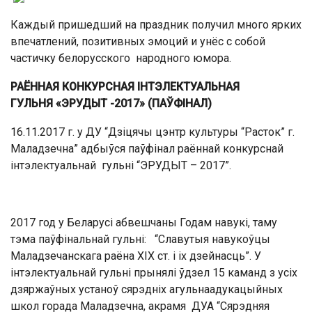
Каждый пришедший на праздник получил много ярких
впечатлений, позитивных эмоций и унёс с собой
частичку белорусского народного юмора.
РАЁННАЯ КОНКУРСНАЯ ІНТЭЛЕКТУАЛЬНАЯ
ГУЛЬНЯ «ЭРУДЫТ -2017» (ПАЎФІНАЛ)
16.11.2017 г. у ДУ “Дзіцячы цэнтр культуры “Расток” г.
Маладзечна” адбыўся паўфінал раённай конкурснай
інтэлектуальнай гульні “ЭРУДЫТ – 2017”.
2017 год у Беларусі абвешчаны Годам навукі, таму
тэма паўфінальнай гульні: “Славутыя навукоўцы
Маладзечанскага раёна XIX ст. і іх дзейнасць”. У
інтэлектуальнай гульні прынялі ўдзел 15 каманд з усіх
дзяржаўных устаноў сярэдніх агульнаадукацыйных
школ горада Маладзечна, акрамя ДУА “Сярэдняя