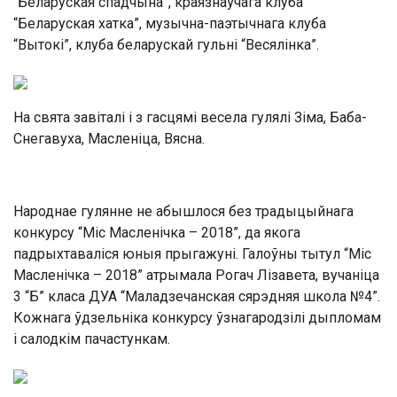
“Беларуская спадчына”, краязнаўчага клуба
“Беларуская хатка”, музычна-паэтычнага клуба
“Вытокі”, клуба беларускай гульні “Весялінка”.
На свята завіталі і з гасцямі весела гулялі Зіма, Баба-
Снегавуха, Масленіца, Вясна.
Народнае гулянне не абышлося без традыцыйнага
конкурсу “Міс Масленічка – 2018”, да якога
падрыхтаваліся юныя прыгажуні. Галоўны тытул “Міс
Масленічка – 2018” атрымала Рогач Лізавета, вучаніца
3 “Б” класа ДУА “Маладзечанская сярэдняя школа №4”.
Кожнага ўдзельніка конкурсу ўзнагародзілі дыпломам
і салодкім пачастункам.