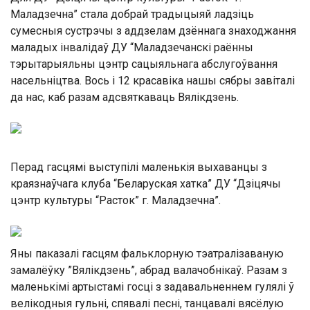
Маладзечна” стала добрай традыцыяй ладзіць
сумесныя сустрэчы з аддзелам дзённага знаходжання
маладых інвалідаў ДУ “Маладзечанскі раённы
тэрытарыяльны цэнтр сацыяльнага абслугоўвання
насельніцтва. Вось і 12 красавіка нашы сябры завіталі
да нас, каб разам адсвяткаваць Вялікдзень.
Перад гасцямі выступілі маленькія выхаванцы з
краязнаўчага клуба “Беларуская хатка” ДУ “Дзіцячы
цэнтр культуры “Расток” г. Маладзечна”.
Яны паказалі гасцям фальклорную тэатралізаваную
замалёўку ”Вялікдзень”, абрад валачобнікаў. Разам з
маленькімі артыстамі госці з задавальненнем гулялі ў
велікодныя гульні, спявалі песні, танцавалі вясёлую