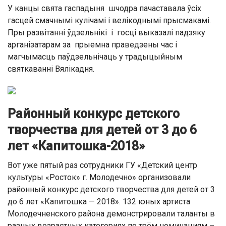
У канцы свята гаспадыня шчодра пачаставала ўсіх
гасцей смачнымі кулічамі і велікоднымі прысмакамі.
Пры развітанні ўдзельнікі і госці выказалі падзяку
арганізатарам за прыемна праведзены час і
магчымасць паўдзельнічаць у традыцыйным
святкаванні Вялікадня.
Районный конкурс детского
творчества для детей от 3 до 6
лет «Капитошка-2018»
Вот уже пятый раз сотрудники ГУ «Детский центр
культуры «Росток» г. Молодечно» организовали
районный конкурс детского творчества для детей от 3
до 6 лет «Капитошка — 2018». 132 юных артиста
Молодечненского района демонстрировали таланты в
разных возрастных категориях по трём номинациям –