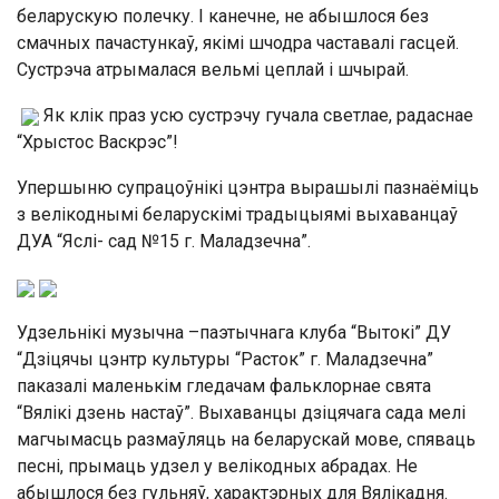
беларускую полечку. І канечне, не абышлося без
смачных пачастункаў, якімі шчодра частавалі гасцей.
Сустрэча атрымалася вельмі цеплай і шчырай.
Як клік праз усю сустрэчу гучала светлае, радаснае
“Хрыстос Васкрэс”!
Упершыню супрацоўнікі цэнтра вырашылі пазнаёміць
з велікоднымі беларускімі традыцыямі выхаванцаў
ДУА “Яслі- сад №15 г. Маладзечна”.
Удзельнікі музычна –паэтычнага клуба “Вытокі” ДУ
“Дзіцячы цэнтр культуры “Расток” г. Маладзечна”
паказалі маленькім гледачам фальклорнае свята
“Вялікі дзень настаў”. Выхаванцы дзіцячага сада мелі
магчымасць размаўляць на беларускай мове, спяваць
песні, прымаць удзел у велікодных абрадах. Не
абышлося без гульняў, характэрных для Вялікадня.