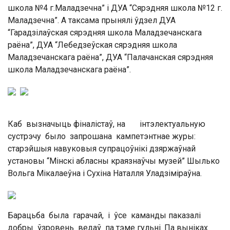
школа №4 г.Маладзечна” і ДУА “Сярэдняя школа №12 г.
Маладзечна”. А таксама прынялі ўдзел ДУА
“Гарадзілаўская сярэдняя школа Маладзечанскага
раёна”, ДУА “Лебедзеўская сярэдняя школа
Маладзечанскага раёна”, ДУА “Палачанская сярэдняя
школа Маладзечанскага раёна”.
Каб вызначыць фіналістаў, на інтэлектуальную
сустрэчу было запрошана кампетэнтнае журы:
старэйшыя навуковыя супрацоўнікі дзяржаўнай
установы “Мінскі абласны краязнаўчы музей” Шылько
Вольга Мікалаеўна і Сухіна Наталля Уладзіміраўна.
Барацьба была гарачай, і ўсе каманды паказалі
добры ўзровень ведаў па тэме гульні. Па выніках