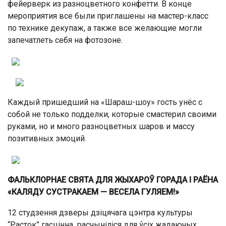
фейерверк из разноцветного конфетти. В конце
мероприятия все были приглашены на мастер-класс
по технике декупаж, а также все желающие могли
запечатлеть себя на фотозоне.
Каждый пришедший на «Шараш-шоу» гость унёс с
собой не только подделки, которые смастерил своими
руками, но и много разноцветных шаров и массу
позитивных эмоций.
ФАЛЬКЛОРНАЕ СВЯТА ДЛЯ ЖЫХАРОЎ ГОРАДА І РАЁНА
«КАЛЯДУ СУСТРАКАЕМ — ВЕСЕЛА ГУЛЯЕМ!»
12 студзення дзверы дзіцячага цэнтра культуры
“Расток” гасцінна расчыніліся для ўсіх жадаючых