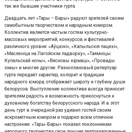
так же бывшие участники гурта.
Двадцать лет «Тары – Бары» радуют зрителей своим
самобытным творчеством и народным юмором.
Коллектив является частым гостем культурно-
массовых мероприятий, конкурсов и фестивалей
различного уровня: «Аўцюкі», «Капыльскія пацехі»,
«Масленіца на Лагойскім падворку», «Таямніцы
Купальскай ночы», «Вясновы кірмаш», «Провады
зімы» и многие другие. Разноплановый репертуар
гурта передаёт характер, колорит и традиции
народного юмора, отображает широту и глубину души
белорусов. Выступление коллектива всегда приносит
зрителям радость и возможность прикоснуться к
духовному богатству белорусского народа. И в этот
день гурт в очередной раз удивил гостей своим
искромётным юмором и подарил всем отличное
настроение. «Тары-Бары» показал поклонникам
народного творчества свои лучшие театрализованные