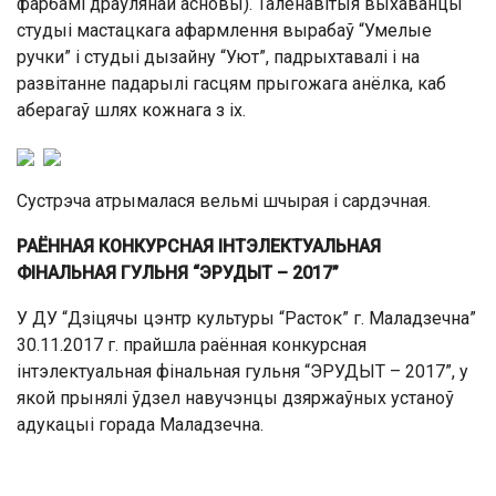
фарбамі драўлянай асновы). Таленавітыя выхаванцы
студыі мастацкага афармлення вырабаў “Умелые
ручки” і студыі дызайну “Уют”, падрыхтавалі і на
развітанне падарылі гасцям прыгожага анёлка, каб
аберагаў шлях кожнага з іх.
Сустрэча атрымалася вельмі шчырая і сардэчная.
РАЁННАЯ КОНКУРСНАЯ ІНТЭЛЕКТУАЛЬНАЯ
ФІНАЛЬНАЯ ГУЛЬНЯ “ЭРУДЫТ – 2017”
У ДУ “Дзіцячы цэнтр культуры “Расток” г. Маладзечна”
30.11.2017 г. прайшла раённая конкурсная
інтэлектуальная фінальная гульня “ЭРУДЫТ – 2017”, у
якой прынялі ўдзел навучэнцы дзяржаўных устаноў
адукацыі горада Маладзечна.