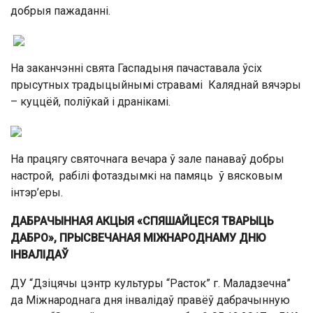
добрыя пажаданні.
На заканчэнні свята Гаспадыня пачаставала ўсіх
прысутных традыцыйнымі стравамі Каляднай вячэры
– куццёй, поліўкай і дранікамі.
На працягу святочнага вечара ў зале панаваў добры
настрой, рабілі фотаздымкі на памяць ў вясковым
інтэр’еры.
ДАБРАЧЫННАЯ АКЦЫЯ «СПЯШАЙЦЕСЯ ТВАРЫЦЬ
ДАБРО», ПРЫСВЕЧАНАЯ МІЖНАРОДНАМУ ДНЮ
ІНВАЛІДАЎ
ДУ “Дзіцячы цэнтр культуры “Расток” г. Маладзечна”
да Міжнароднага дня інвалідаў правёў дабрачынную