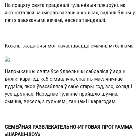
На працягу свята працавалі гульнёвыя пляцоўкі, на
якіх каталіся на імправізаваных коніках, садзілі бліны ў
печ з завязанымі вачамі, весела танцавалі.
Кожны жадаючы мог пачаставацца смачнымі блінамі.
Напрыканцы свята ўсе ўдзельнікі сабраліся ў адзін
вялікі карагод, каб сімвалічна спаліть маслянічнае
пудзіла, якое ўвасабляла ў сабе стары год, зло, холад і
ўсё дрэннае. Народнае гулянне прайшло шумна,
смачна, весела, з гульнямі, танцамі і карагодамі.
СЕМЕЙНАЯ РАЗВЛЕКА
ТЕЛЬНО-ИГРОВАЯ ПРОГРАММА
«ШАРАШ-ШОУ»