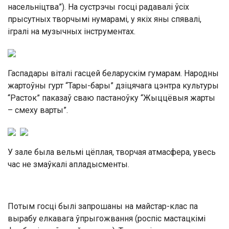
насельніцтва”). На сустрэчы госці радавалі ўсіх
прысутных творчымі нумарамі, у якіх яны спявалі,
ігралі на музычных інструментах.
Гаспадары віталі гасцей беларускім гумарам. Народны
жартоўны гурт “Тары-бары” дзіцячага цэнтра культуры
“Расток” паказаў сваю пастаноўку “Жыццёвыя жарты
– смеху варты”.
У зале была вельмі цёплая, творчая атмасфера, увесь
час не змаўкалі апладысменты.
Потым госці былі запрошаны на майстар-клас па
вырабу елкавага ўпрыгожвання (роспіс мастацкімі