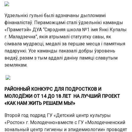
Удзельнікі гульні былі адзначаны дыпломамі
фінаналістаў. Пераможцамі сталі ўдзельнікі каманды
«Праметэй» ДУА “Сярэдняя школа №1 імя Янкі Купалы
г. Маладзечна”, якія атрымалі статуэтку савы, як
сімвала мудрасці, медалі за першае месца і памятныя
падарункі. Усе каманды паказалі добры ўзровень
ведаў, разам з тым аддалі даніну памяці славутым
землякам.
РАЙОННЫЙ КОНКУРС ДЛЯ ПОДРОСТКОВ И
МОЛОДЁЖИ ОТ 14 ДО 18 ЛЕТ НА ЛУЧШИЙ ПРОЕКТ
«КАК НАМ ЖИТЬ РЕШАЕМ МЫ!»
Второй год подряд ГУ «Детский центр культуры
«Росток» г. Молодечно»вместе с ГУ «Молодечненский
зональный центр гигиены и эпидемиологии» проводят