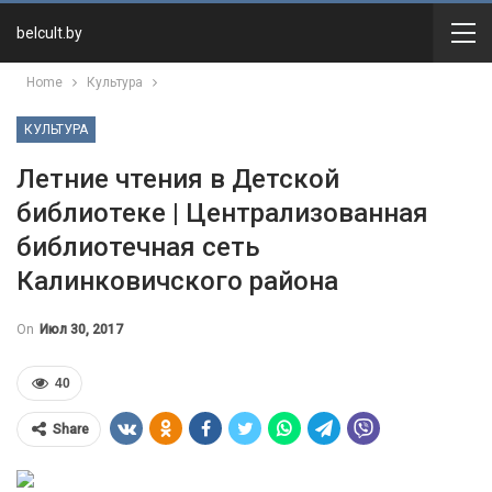
belcult.by
Home
Культура
КУЛЬТУРА
Летние чтения в Детской
библиотеке | Централизованная
библиотечная сеть
Калинковичского района
On
Июл 30, 2017
40
Share