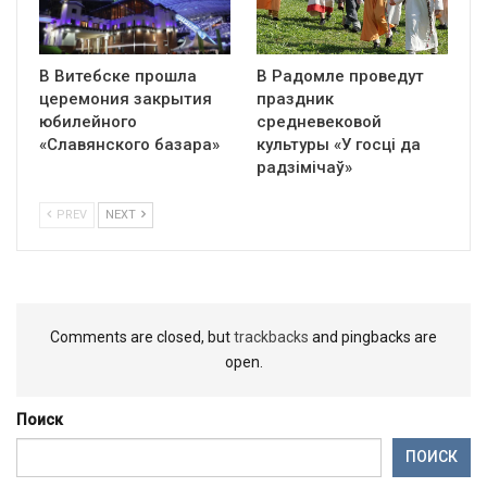
В Витебске прошла
В Радомле проведут
церемония закрытия
праздник
юбилейного
средневековой
«Славянского базара»
культуры «У госці да
радзімічаў»
PREV
NEXT
Comments are closed, but
trackbacks
and pingbacks are
open.
Поиск
ПОИСК