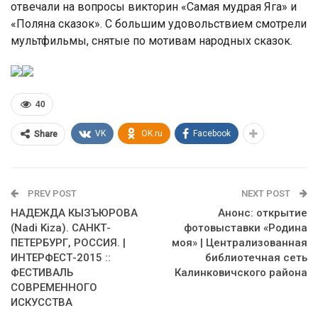
отвечали на вопросы викторин «Самая мудрая Яга» и
«Поляна сказок». С большим удовольствием смотрели
мультфильмы, снятые по мотивам народных сказок.
40
VK
OK.ru
Facebook
Share
PREV POST
NEXT POST
НАДЕЖДА КЫЗЪЮРОВА
Анонс: открытие
(Nadi Kiza). САНКТ-
фотовыставки «Родина
ПЕТЕРБУРГ, РОССИЯ. |
моя» | Централизованная
ИНТЕРФЕСТ-2015 ::
библиотечная сеть
ФЕСТИВАЛЬ
Калинковичского района
СОВРЕМЕННОГО
ИСКУССТВА