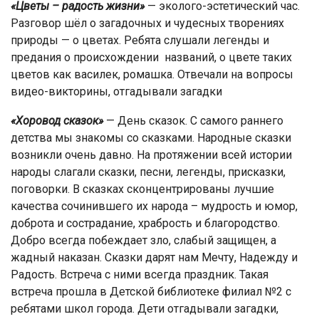
«Цветы – радость жизни»
— эколого-эстетический час.
Разговор шёл о загадочных и чудесных творениях
природы — о цветах. Ребята слушали легенды и
предания о происхождении названий, о цвете таких
цветов как василек, ромашка. Отвечали на вопросы
видео-викторины, отгадывали загадки
«Хоровод сказок»
— День сказок. С самого раннего
детства мы знакомы со сказками. Народные сказки
возникли очень давно. На протяжении всей истории
народы слагали сказки, песни, легенды, присказки,
поговорки. В сказках сконцентрированы лучшие
качества сочинившего их народа – мудрость и юмор,
доброта и сострадание, храбрость и благородство.
Добро всегда побеждает зло, слабый защищен, а
жадный наказан. Сказки дарят нам Мечту, Надежду и
Радость. Встреча с ними всегда праздник. Такая
встреча прошла в Детской библиотеке филиал №2 с
ребятами школ города. Дети отгадывали загадки,