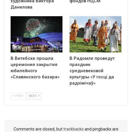
художника Виктора
фондов НЦСМ
Данилова
В Витебске прошла
В Радомле проведут
церемония закрытия
праздник
юбилейного
средневековой
«Славянского базара»
культуры «У госці да
радзімічаў»
PREV
NEXT
Comments are closed, but
trackbacks
and pingbacks are