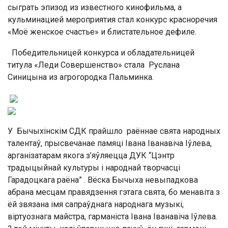
сыграть эпизод из известного кинофильма, а
кульминацией мероприятия стал конкурс красноречия
«Моё женское счастье» и блистательное дефиле.
Победительницей конкурса и обладательницей
титула «Леди Совершенство» стала Руслана
Синицына из агрогородка Пальминка.
У Бычыхінскім СДК прайшло раённае свята народных
талентаў, прысвечанае памяці Івана Іванавіча Іўлева,
арганізатарам якога з’яўляецца ДУК “Цэнтр
традыцыйнай культуры і народнай творчасці
Гарадоцкага раёна” . Вёска Бычыха невыпадкова
абрана месцам правядзення гэтага свята, бо менавіта з
ёй звязана імя сапраўднага народнага музыкі,
віртуознага майстра, гарманіста Івана Іванавіча Іўлева.