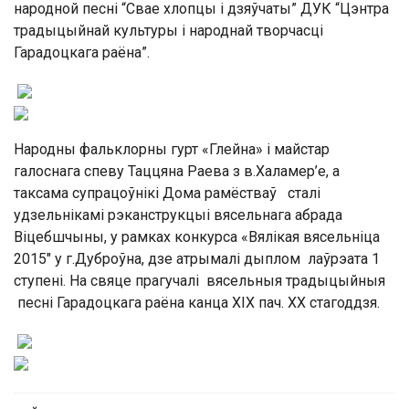
народной песні “Свае хлопцы і дзяўчаты” ДУК “Цэнтра
традыцыйнай культуры і народнай творчасці
Гарадоцкага раёна”.
Народны фальклорны гурт «Глейна» і майстар
галоснага спеву Таццяна Раева з в.Халамер’е, а
таксама супрацоўнікі Дома рамёстваў сталі
удзельнікамі рэканструкцыі вясельнага абрада
Віцебшчыны, у рамках конкурса «Вялікая вясельніца
2015″ у г.Дуброўна, дзе атрымалі дыплом лаўрэата 1
ступені. На свяце прагучалі вясельныя традыцыйныя
песні Гарадоцкага раёна канца XIX пач. XX стагоддзя.