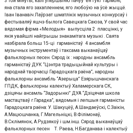
3 той мінуты, калі ўпершыню пачуў ён гукі гармоні,
яна стала яго захапленнем, яго любоўю на ўсё жыццё.
Іван Іванавіч Лаўрэат шматлікіх музычных конкурсаў і
фестываляў яшчэ былога Савецкага Саюза, У свой час
вядомая фірма «Мелодыя» выпусціла 2 пласцінкі, у
якія увайшлі найгрышы знакамітага музыкі . Свята
назбірала больш 15-ці гарманістаў 4 ансамбля
музычных інструментаў і таксама выканаўцаў
фальклорных песен. Сярод іх : народны ансамбль
гарманістаў ДУК “Цэнтра традыцыйнай культуры і
народнай творчасці Гарадоцкага раёна”, народны
фальклорны ансамбль “Азерыца” Езярышчанскага
ГПДК, фальклорны калектыў Халамерскага СК,
дзіцячы ансамль “Задорынкі” ДУА “Дзіцячая школа
мастацтваў г.Гарадка”, вядомыя і лепшыя гарманісты
Гарадоцкага раёна: У. Шакуцёў, А.Шандаеўскі, С.Заікін,
А.Мацюшчанка, Г.Магельніцкі, В.Філімонаў,
В.Склімянок, А.Рудзякоў і шм.інш. Сярод выканаўцаў
фальклорных песен Т. Раева, Н.Багданава і калектыў