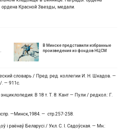
 2 ордена Красной Звезды, медали.
В Минске представили избранные
…
произведения из фондов НЦСМ
ский словарь / Пред. ред. коллегии И. Н. Шкадов. —
. — 911с.
циклопедия: В 18 т. Т. 8: Кант — Пули / редкол.: Г.
испр. —Минск,1984. — стр.257-258.
оў і раёнаў Беларусі / Укл. С. І. Садоўская. — Мн.: