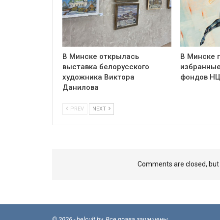
В Минске открылась
В Минске 
выставка белорусского
избранные
художника Виктора
фондов Н
Данилова
PREV
NEXT
Comments are closed, bu
© 2026 - belcult.by. Все права защищены.