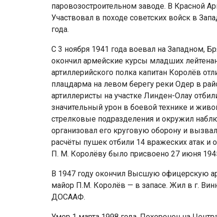
паровозостроительном заводе. В Красной Арм
Участвовал в походе советских войск в Зап
года.
С 3 ноября 1941 года воевал на Западном, Б
окончил армейские курсы младших лейтенан
артиллерийского полка капитан Королёв от
плацдарма на левом берегу реки Одер в райо
артиллеристы на участке Линден-Олау отбили
значительный урон в боевой технике и живой
стрелковые подразделения и окружил набл
организовал его круговую оборону и вызвал 
расчёты пушек отбили 14 вражеских атак и 
П. М. Королёву было присвоено 27 июня 1945
В 1947 году окончил Высшую офицерскую ар
майор П.М. Королёв — в запасе. Жил в г. Ви
ДОСААФ.
Умер 1 марта 1998 года. Похоронен на Цент