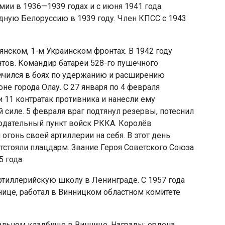
ии в 1936—1939 годах и с июня 1941 года.
адную Белоруссию в 1939 году. Член КПСС с 1943
рянском, 1-м Украинском фронтах. В 1942 году
тов. Командир батареи 528-го пушечного
личился в боях по удержанию и расширению
не города Олау. С 27 января по 4 февраля
 11 контратак противника и нанесли ему
 силе. 5 февраля враг подтянул резервы, потеснил
юдательный пункт войск РККА. Королёв
огонь своей артиллерии на себя. В этот день
отстояли плацдарм. Звание Героя Советского Союза
 года.
тиллерийскую школу в Ленинграде. С 1957 года
ннице, работал в Винницком областном комитете
ральном кладбище в Виннице. Награды: ордена