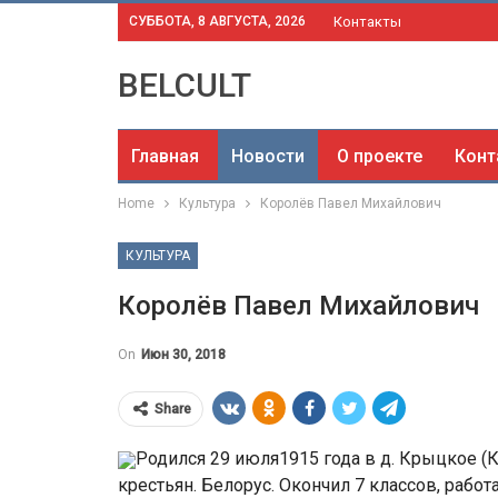
СУББОТА, 8 АВГУСТА, 2026
Контакты
BELCULT
Главная
Новости
О проекте
Конт
Home
Культура
Королёв Павел Михайлович
КУЛЬТУРА
Королёв Павел Михайлович
On
Июн 30, 2018
Share
Родился 29 июля1915 года в д. Крыцкое (К
крестьян. Белорус. Окончил 7 классов, работ