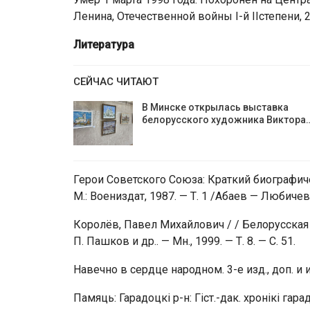
Ленина, Отечественной войны I-й IIстепени,
Литература
СЕЙЧАС ЧИТАЮТ
В Минске открылась выставка
белорусского художника Виктора
Герои Советского Союза: Краткий биографиче
М.: Воениздат, 1987. — Т. 1 /Абаев — Любичев/
Королёв, Павел Михайлович / / Белорусская эн
П. Пашков и др.. — Мн., 1999. — Т. 8. — С. 51.
Навечно в сердце народном. 3-е изд., доп. и 
Памяць: Гарадоцкі р-н: Гіст.-дак. хронікі гарад