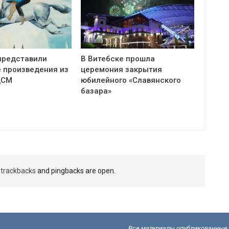
представили
В Витебске прошла
 произведения из
церемония закрытия
ЦСМ
юбилейного «Славянского
базара»
t
trackbacks
and pingbacks are open.
Все материалы опубликованные н