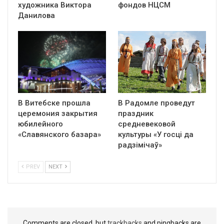
художника Виктора
фондов НЦСМ
Данилова
В Витебске прошла
В Радомле проведут
церемония закрытия
праздник
юбилейного
средневековой
«Славянского базара»
культуры «У госці да
радзімічаў»
PREV
NEXT
Comments are closed, but
trackbacks
and pingbacks are