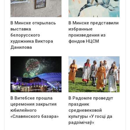
В Минске открылась
В Минске представили
выставка
избранные
белорусского
произведения из
художника Виктора
фондов НЦСМ
Данилова
В Витебске прошла
В Радомле проведут
церемония закрытия
праздник
юбилейного
средневековой
«Славянского базара»
культуры «У госці да
радзімічаў»