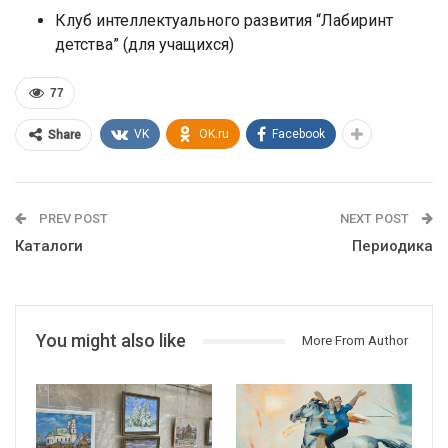
Клуб интеллектуального развития “Лабиринт
детства” (для учащихся)
77
VK
OK.ru
Facebook
Share
PREV POST
NEXT POST
Каталоги
Периодика
You might also like
More From Author