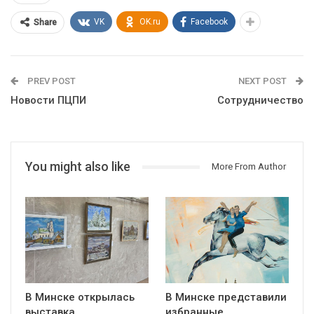
VK
OK.ru
Facebook
Share
PREV POST
NEXT POST
Новости ПЦПИ
Сотрудничество
You might also like
More From Author
В Минске открылась
В Минске представили
выставка
избранные