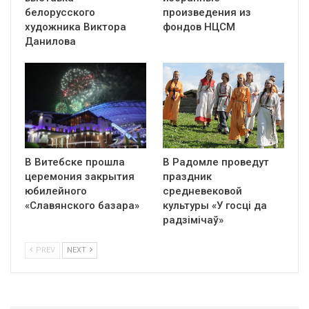
белорусского
произведения из
художника Виктора
фондов НЦСМ
Данилова
В Витебске прошла
В Радомле проведут
церемония закрытия
праздник
юбилейного
средневековой
«Славянского базара»
культуры «У госці да
радзімічаў»
PREV
NEXT