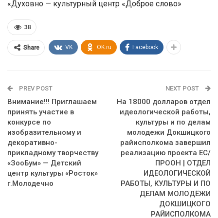
«Духовно — культурный центр «Доброе слово»
38
VK
OK.ru
Facebook
Share
PREV POST
NEXT POST
Внимание!!! Приглашаем
На 18000 долларов отдел
принять участие в
идеологической работы,
конкурсе по
культуры и по делам
изобразительному и
молодежи Докшицкого
декоративно-
райисполкома завершил
прикладному творчеству
реализацию проекта ЕС/
«ЗооБум» — Детский
ПРООН | ОТДЕЛ
центр культуры «Росток»
ИДЕОЛОГИЧЕСКОЙ
г.Молодечно
РАБОТЫ, КУЛЬТУРЫ И ПО
ДЕЛАМ МОЛОДЁЖИ
ДОКШИЦКОГО
РАЙИСПОЛКОМА