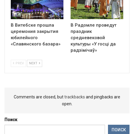
В Витебске прошла
В Радомле проведут
церемония закрытия
праздник
юбилейного
средневековой
«Славянского базара»
культуры «У госці да
радзімічаў»
PREV
NEXT
Comments are closed, but
trackbacks
and pingbacks are
open.
Поиск
ПОИСК